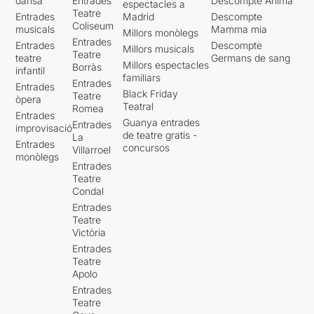
dansa
Entrades
Descompte Ànima
espectacles a
Teatre
Entrades
Madrid
Descompte
Coliseum
musicals
Mamma mia
Millors monòlegs
Entrades
Entrades
Descompte
Millors musicals
Teatre
teatre
Germans de sang
Millors espectacles
Borràs
infantil
familiars
Entrades
Entrades
Black Friday
Teatre
òpera
Teatral
Romea
Entrades
Guanya entrades
Entrades
improvisació
de teatre gratis -
La
Entrades
concursos
Villarroel
monòlegs
Entrades
Teatre
Condal
Entrades
Teatre
Victòria
Entrades
Teatre
Apolo
Entrades
Teatre