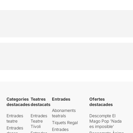
Categories
Teatres
Entrades
Ofertes
destacades
destacats
destacades
Abonaments
Entrades
Entrades
teatrals
Descompte El
teatre
Teatre
Mago Pop 'Nada
Tiquets Regal
Tívoli
es imposible'
Entrades
Entrades