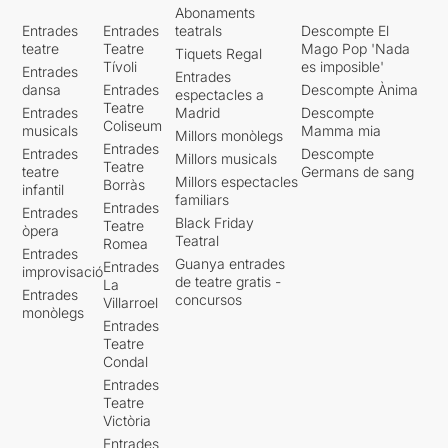
Abonaments
Entrades
Entrades
teatrals
Descompte El
teatre
Teatre
Mago Pop 'Nada
Tiquets Regal
Tívoli
es imposible'
Entrades
Entrades
dansa
Entrades
Descompte Ànima
espectacles a
Teatre
Entrades
Madrid
Descompte
Coliseum
musicals
Mamma mia
Millors monòlegs
Entrades
Entrades
Descompte
Millors musicals
Teatre
teatre
Germans de sang
Millors espectacles
Borràs
infantil
familiars
Entrades
Entrades
Black Friday
Teatre
òpera
Teatral
Romea
Entrades
Guanya entrades
Entrades
improvisació
de teatre gratis -
La
Entrades
concursos
Villarroel
monòlegs
Entrades
Teatre
Condal
Entrades
Teatre
Victòria
Entrades