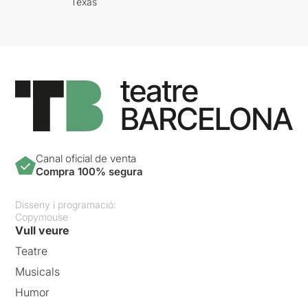
Texas
Canal oficial de venta
Compra 100% segura
Disseny i programació:
Copymouse
Vull veure
Teatre
Musicals
Humor