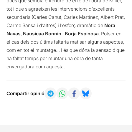
pocs que sembla entendre bé el to de l’obra de Miller,
tot i que s’agraeixen les intervencions d’excel·lents
secundaris (Carles Canut, Carles Martínez, Albert Prat,
Carme Sansa i d’altres) i l’esforç dramàtic de
Nora
Navas
,
Nausicaa Bonnín
i
Borja Espinosa
. Potser en
el cas dels dos últims faltaria matisar alguns aspectes,
com en tot el muntatge… I és que dóna la sensació que
ha faltat temps per muntar una obra de tanta
envergadura com aquesta.
Compartir opinió