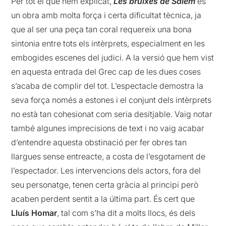
Per tot el que hem explicat,
Les bruixes de Salem
és
un obra amb molta força i certa dificultat tècnica, ja
que al ser una peça tan coral requereix una bona
sintonia entre tots els intèrprets, especialment en les
embogides escenes del judici. A la versió que hem vist
en aquesta entrada del Grec cap de les dues coses
s’acaba de complir del tot. L’espectacle demostra la
seva força només a estones i el conjunt dels intèrprets
no està tan cohesionat com seria desitjable. Vaig notar
també algunes imprecisions de text i no vaig acabar
d’entendre aquesta obstinació per fer obres tan
llargues sense entreacte, a costa de l’esgotament de
l’espectador. Les intervencions dels actors, fora del
seu personatge, tenen certa gràcia al principi però
acaben perdent sentit a la última part. És cert que
Lluís Homar
, tal com s’ha dit a molts llocs, és dels