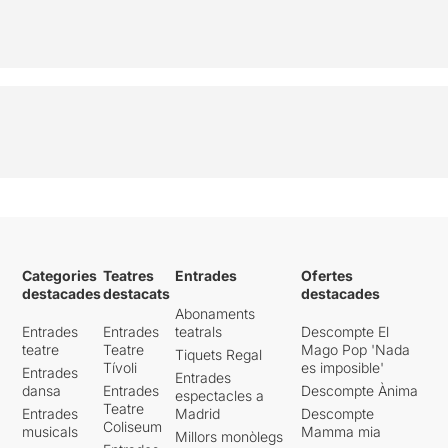
Categories
Teatres
Entrades
Ofertes
destacades
destacats
destacades
Abonaments
Entrades
Entrades
teatrals
Descompte El
teatre
Teatre
Mago Pop 'Nada
Tiquets Regal
Tívoli
es imposible'
Entrades
Entrades
dansa
Entrades
Descompte Ànima
espectacles a
Teatre
Entrades
Madrid
Descompte
Coliseum
musicals
Mamma mia
Millors monòlegs