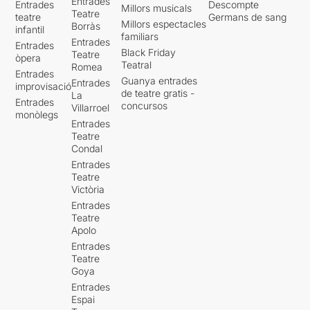
Entrades
Entrades
Descompte
Millors musicals
Teatre
teatre
Germans de sang
Millors espectacles
Borràs
infantil
familiars
Entrades
Entrades
Black Friday
Teatre
òpera
Teatral
Romea
Entrades
Guanya entrades
Entrades
improvisació
de teatre gratis -
La
Entrades
concursos
Villarroel
monòlegs
Entrades
Teatre
Condal
Entrades
Teatre
Victòria
Entrades
Teatre
Apolo
Entrades
Teatre
Goya
Entrades
Espai