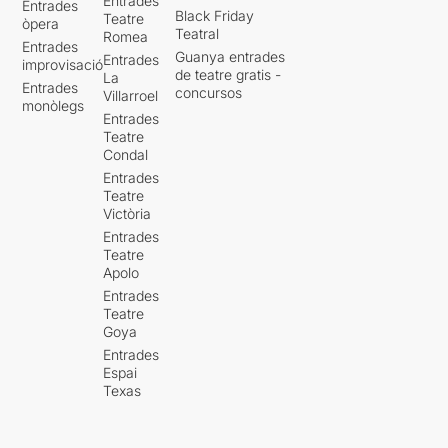
Entrades
Entrades
Black Friday
Teatre
òpera
Teatral
Romea
Entrades
Guanya entrades
Entrades
improvisació
de teatre gratis -
La
Entrades
concursos
Villarroel
monòlegs
Entrades
Teatre
Condal
Entrades
Teatre
Victòria
Entrades
Teatre
Apolo
Entrades
Teatre
Goya
Entrades
Espai
Texas