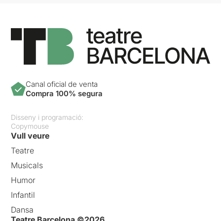
Canal oficial de venta
Compra 100% segura
Disseny i programació:
Copymouse
Vull veure
Teatre
Musicals
Humor
Infantil
Dansa
Teatre Barcelona ©2026