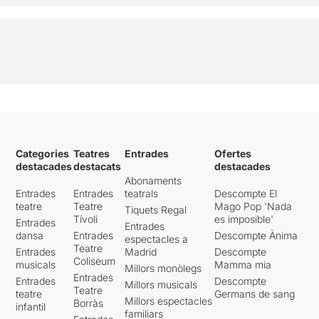
Categories
Teatres
Entrades
Ofertes
destacades
destacats
destacades
Abonaments
Entrades
Entrades
teatrals
Descompte El
teatre
Teatre
Mago Pop 'Nada
Tiquets Regal
Tívoli
es imposible'
Entrades
Entrades
dansa
Entrades
Descompte Ànima
espectacles a
Teatre
Entrades
Madrid
Descompte
Coliseum
musicals
Mamma mia
Millors monòlegs
Entrades
Entrades
Descompte
Millors musicals
Teatre
teatre
Germans de sang
Millors espectacles
Borràs
infantil
familiars