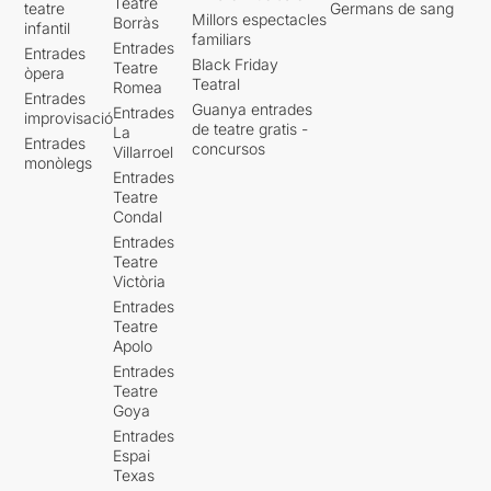
Teatre
teatre
Germans de sang
Millors espectacles
Borràs
infantil
familiars
Entrades
Entrades
Black Friday
Teatre
òpera
Teatral
Romea
Entrades
Guanya entrades
Entrades
improvisació
de teatre gratis -
La
Entrades
concursos
Villarroel
monòlegs
Entrades
Teatre
Condal
Entrades
Teatre
Victòria
Entrades
Teatre
Apolo
Entrades
Teatre
Goya
Entrades
Espai
Texas