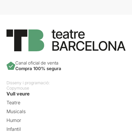
Canal oficial de venta
Compra 100% segura
Disseny i programació:
Copymouse
Vull veure
Teatre
Musicals
Humor
Infantil