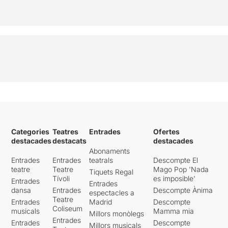
Categories
Teatres
Entrades
Ofertes
destacades
destacats
destacades
Abonaments
Entrades
Entrades
teatrals
Descompte El
teatre
Teatre
Mago Pop 'Nada
Tiquets Regal
Tívoli
es imposible'
Entrades
Entrades
dansa
Entrades
Descompte Ànima
espectacles a
Teatre
Entrades
Madrid
Descompte
Coliseum
musicals
Mamma mia
Millors monòlegs
Entrades
Entrades
Descompte
Millors musicals