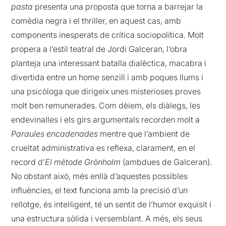
pasta
presenta una proposta que torna a barrejar la
comèdia negra i el thriller, en aquest cas, amb
components inesperats de crítica sociopolítica. Molt
propera a l’estil teatral de Jordi Galceran, l’obra
planteja una interessant batalla dialèctica, macabra i
divertida entre un home senzill i amb poques llums i
una psicòloga que dirigeix unes misterioses proves
molt ben remunerades. Com dèiem, els diàlegs, les
endevinalles i els girs argumentals recorden molt a
Paraules encadenades
mentre que l’ambient de
crueltat administrativa es reflexa, clarament, en el
record d’
El mètode Grönholm
(ambdues de Galceran).
No obstant això, més enllà d’aquestes possibles
influències, el text funciona amb la precisió d’un
rellotge, és intel·ligent, té un sentit de l’humor exquisit i
una estructura sòlida i versemblant. A més, els seus