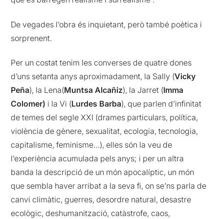
De vegades l’obra és inquietant, però també poètica i
sorprenent.
Per un costat tenim les converses de quatre dones
d’uns setanta anys aproximadament, la Sally (
Vicky
Peña
), la Lena(
Muntsa Alcañiz
), la Jarret (
Imma
Colomer)
i la Vi (
Lurdes Barba
), que parlen d’infinitat
de temes del segle XXI (drames particulars, política,
violència de gènere, sexualitat, ecologia, tecnologia,
capitalisme, feminisme…), elles són la veu de
l’experiència acumulada pels anys; i per un altra
banda la descripció de un món apocalíptic, un món
que sembla haver arribat a la seva fi, on se’ns parla de
canvi climàtic, guerres, desordre natural, desastre
ecològic, deshumanització, catàstrofe, caos,