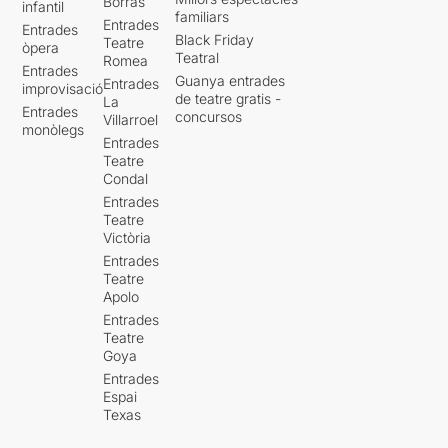
Borràs
infantil
familiars
Entrades
Entrades
Black Friday
Teatre
òpera
Teatral
Romea
Entrades
Guanya entrades
Entrades
improvisació
de teatre gratis -
La
Entrades
concursos
Villarroel
monòlegs
Entrades
Teatre
Condal
Entrades
Teatre
Victòria
Entrades
Teatre
Apolo
Entrades
Teatre
Goya
Entrades
Espai
Texas