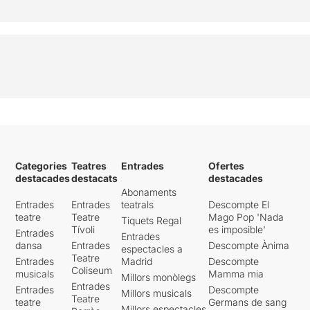
Categories
Teatres
Entrades
Ofertes
destacades
destacats
destacades
Abonaments
Entrades
Entrades
teatrals
Descompte El
teatre
Teatre
Mago Pop 'Nada
Tiquets Regal
Tívoli
es imposible'
Entrades
Entrades
dansa
Entrades
Descompte Ànima
espectacles a
Teatre
Entrades
Madrid
Descompte
Coliseum
musicals
Mamma mia
Millors monòlegs
Entrades
Entrades
Descompte
Millors musicals
Teatre
teatre
Germans de sang
Millors espectacles