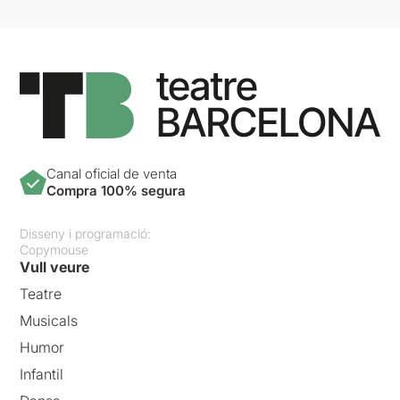
Canal oficial de venta
Compra 100% segura
Disseny i programació:
Copymouse
Vull veure
Teatre
Musicals
Humor
Infantil