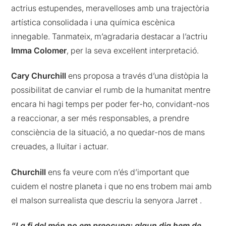
actrius estupendes, meravelloses amb una trajectòria
artística consolidada i una química escènica
innegable. Tanmateix, m’agradaria destacar a l’actriu
Imma Colomer
, per la seva excel·lent interpretació.
Cary Churchill
ens proposa a través d’una distòpia la
possibilitat de canviar el rumb de la humanitat mentre
encara hi hagi temps per poder fer-ho, convidant-nos
a reaccionar, a ser més responsables, a prendre
consciència de la situació, a no quedar-nos de mans
creuades, a lluitar i actuar.
Churchill
ens fa veure com n’és d’important que
cuidem el nostre planeta i que no ens trobem mai amb
el malson surrealista que descriu la senyora Jarret .
“La fi del món no em preocupa; algun dia hem de