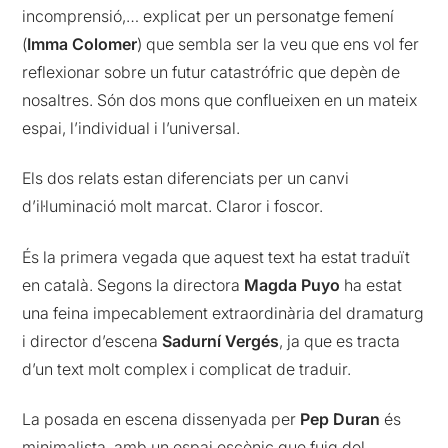
incomprensió,… explicat per un personatge femení
(
Imma Colomer
) que sembla ser la veu que ens vol fer
reflexionar sobre un futur catastrófric que depèn de
nosaltres. Són dos mons que conflueixen en un mateix
espai, l’individual i l’universal.
Els dos relats estan diferenciats per un canvi
d’il·luminació molt marcat. Claror i foscor.
És la primera vegada que aquest text ha estat traduït
en català. Segons la directora
Magda Puyo
ha estat
una feina impecablement extraordinària del dramaturg
i director d’escena
Sadurní Vergés
, ja que es tracta
d’un text molt complex i complicat de traduir.
La posada en escena dissenyada per
Pep Duran
és
minimalista, amb un espai escènic que fuig del