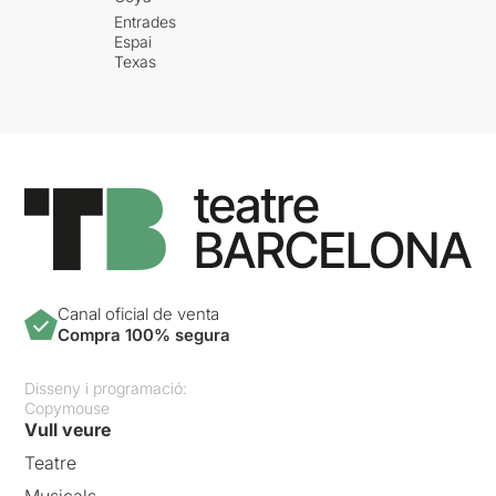
Entrades
Espai
Texas
Canal oficial de venta
Compra 100% segura
Disseny i programació:
Copymouse
Vull veure
Teatre
Musicals