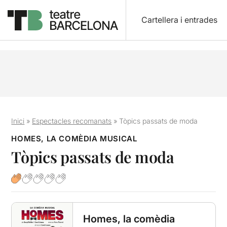
Cartellera i entrades
Inici
»
Espectacles recomanats
»
Tòpics passats de moda
HOMES, LA COMÈDIA MUSICAL
Tòpics passats de moda
Homes, la comèdia