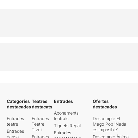
Categories
Teatres
Entrades
Ofertes
destacades
destacats
destacades
Abonaments
Entrades
Entrades
teatrals
Descompte El
teatre
Teatre
Mago Pop 'Nada
Tiquets Regal
Tívoli
es imposible'
Entrades
Entrades
dansa
Entrades
Descompte Ànima