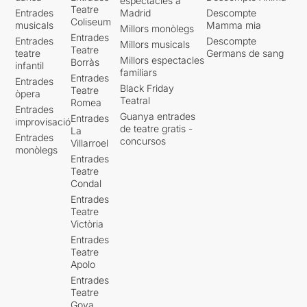
espectacles a
Teatre
Entrades
Madrid
Descompte
Coliseum
musicals
Mamma mia
Millors monòlegs
Entrades
Entrades
Descompte
Millors musicals
Teatre
teatre
Germans de sang
Millors espectacles
Borràs
infantil
familiars
Entrades
Entrades
Black Friday
Teatre
òpera
Teatral
Romea
Entrades
Guanya entrades
Entrades
improvisació
de teatre gratis -
La
Entrades
concursos
Villarroel
monòlegs
Entrades
Teatre
Condal
Entrades
Teatre
Victòria
Entrades
Teatre
Apolo
Entrades
Teatre
Goya