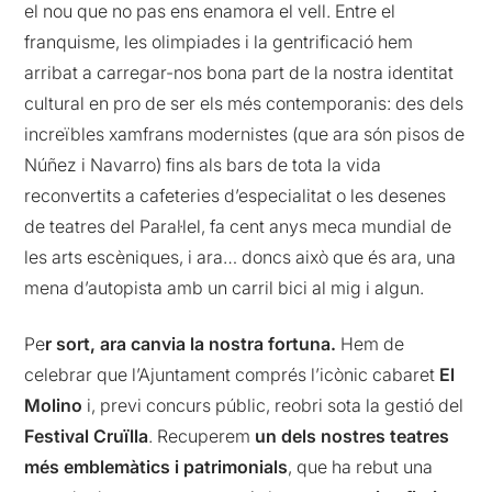
el nou que no pas ens enamora el vell. Entre el
franquisme, les olimpiades i la gentrificació hem
arribat a carregar-nos bona part de la nostra identitat
cultural en pro de ser els més contemporanis: des dels
increïbles xamfrans modernistes (que ara són pisos de
Núñez i Navarro) fins als bars de tota la vida
reconvertits a cafeteries d’especialitat o les desenes
de teatres del Paral·lel, fa cent anys meca mundial de
les arts escèniques, i ara… doncs això que és ara, una
mena d’autopista amb un carril bici al mig i algun.
Pe
r sort, ara canvia la nostra fortuna.
Hem de
celebrar que l’Ajuntament comprés l’icònic cabaret
El
Molino
i, previ concurs públic, reobri sota la gestió del
Festival Cruïlla
. Recuperem
un dels nostres teatres
més emblemàtics i patrimonials
, que ha rebut una