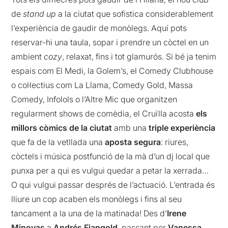
de
stand up
a la ciutat que sofistica considerablement
l’experiència de gaudir de monòlegs. Aquí pots
reservar-hi una taula, sopar i prendre un còctel en un
ambient
cozy
, relaxat, fins i tot glamurós. Si bé ja tenim
espais com El Medi, la Golem’s, el Comedy Clubhouse
o col·lectius com La Llama, Comedy Gold, Massa
Comedy, Infolols o l’Altre Mic que organitzen
regularment shows de comèdia, el Cruïlla acosta
els
millors còmics de la ciutat
amb una
triple experiència
que fa de la vetllada una
aposta segura
: riures,
còctels i música postfunció de la mà d’un dj local que
punxa per a qui es vulgui quedar a petar la xerrada…
O qui vulgui passar després de l’actuació. L’entrada és
lliure un cop acaben els monòlegs i fins al seu
tancament a la una de la matinada! Des d’
Irene
Minovas
a
Andrés Fjangold
, passant per
Vanessa