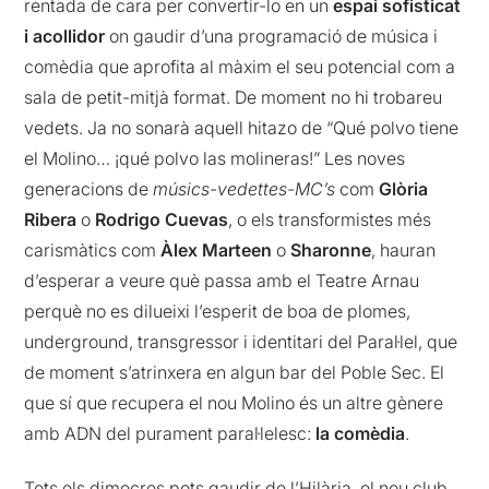
rentada de cara per convertir-lo en un
espai sofisticat
i acollidor
on gaudir d’una programació de música i
comèdia que aprofita al màxim el seu potencial com a
sala de petit-mitjà format. De moment no hi trobareu
vedets. Ja no sonarà aquell hitazo de “Qué polvo tiene
el Molino… ¡qué polvo las molineras!” Les noves
generacions de
músics-vedettes-MC’s
com
Glòria
Ribera
o
Rodrigo Cuevas
, o els transformistes més
carismàtics com
Àlex Marteen
o
Sharonne
, hauran
d’esperar a veure què passa amb el Teatre Arnau
perquè no es dilueixi l’esperit de boa de plomes,
underground, transgressor i identitari del Paral·lel, que
de moment s’atrinxera en algun bar del Poble Sec. El
que sí que recupera el nou Molino és un altre gènere
amb ADN del purament paral·lelesc:
la comèdia
.
Tots els dimecres pots gaudir de l’Hilària, el nou club