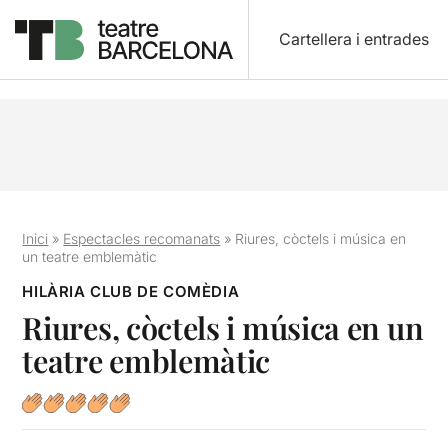
Cartellera i entrades
Inici
»
Espectacles recomanats
»
Riures, còctels i música en
un teatre emblemàtic
HILÀRIA CLUB DE COMÈDIA
Riures, còctels i música en un
teatre emblemàtic