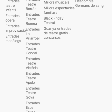
Entrades
Descompte
Millors musicals
Teatre
teatre
Germans de sang
Millors espectacles
Borràs
infantil
familiars
Entrades
Entrades
Black Friday
Teatre
òpera
Teatral
Romea
Entrades
Guanya entrades
Entrades
improvisació
de teatre gratis -
La
Entrades
concursos
Villarroel
monòlegs
Entrades
Teatre
Condal
Entrades
Teatre
Victòria
Entrades
Teatre
Apolo
Entrades
Teatre
Goya
Entrades
Espai
Texas