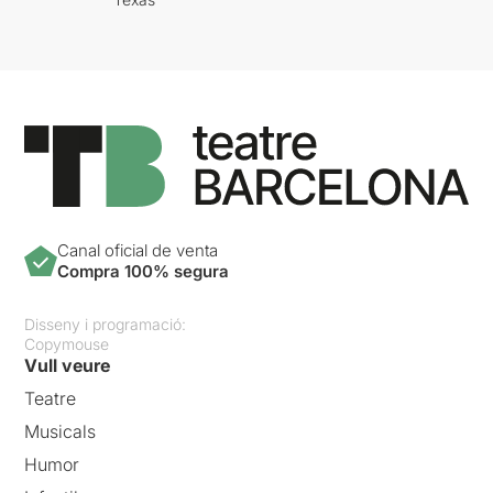
Canal oficial de venta
Compra 100% segura
Disseny i programació:
Copymouse
Vull veure
Teatre
Musicals
Humor