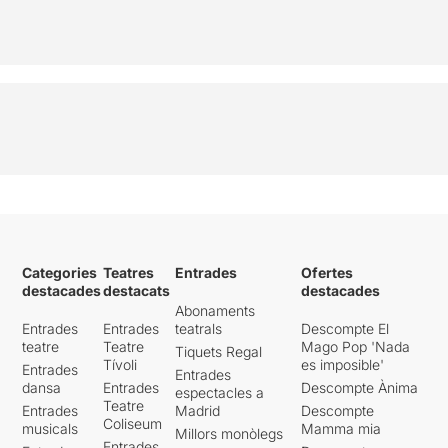
Categories
Teatres
Entrades
Ofertes
destacades
destacats
destacades
Abonaments
Entrades
Entrades
teatrals
Descompte El
teatre
Teatre
Mago Pop 'Nada
Tiquets Regal
Tívoli
es imposible'
Entrades
Entrades
dansa
Entrades
Descompte Ànima
espectacles a
Teatre
Entrades
Madrid
Descompte
Coliseum
musicals
Mamma mia
Millors monòlegs
Entrades