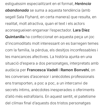
estiguéssim especialitzant en el format,
Herència
abandonada
se suma a aquesta tendència (amb
segell Sala Flyhard, en certa manera) que resulta, en
realitat, molt atractiva, quan el text i els actors
aconsegueixen enganxar l’espectador.
Lara Díez
Quintanilla
ha confeccionat en aquesta peça un joc
d’incomoditats molt interessant on es barregen temes
com la família, la pèrdua, els desitjos inconfessables i
les mancances afectives. La història ajunta en una
situació d’espera a dos personatges, interpretats amb
audàcia per
Francesca Vadell
i
Ramon Bonvehí
, on
les converses d’ascensor i anècdotes professionals
ens transporten, a poc a poc, a un intercanvi de
secrets íntims, anècdotes inesperades o oferiments
d’allò més estrafolaris. En aquest sentit, el patetisme
del clímax final d’aquests dos tristos personatges