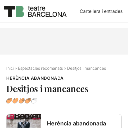
Cartellera i entrades
Inici
»
Espectacles recomanats
»
Desitjos i mancances
HERÈNCIA ABANDONADA
Desitjos i mancances
Herència abandonada