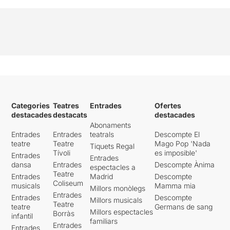
Categories
Teatres
Entrades
Ofertes
destacades
destacats
destacades
Abonaments
Entrades
Entrades
teatrals
Descompte El
teatre
Teatre
Mago Pop 'Nada
Tiquets Regal
Tívoli
es imposible'
Entrades
Entrades
dansa
Entrades
Descompte Ànima
espectacles a
Teatre
Entrades
Madrid
Descompte
Coliseum
musicals
Mamma mia
Millors monòlegs
Entrades
Entrades
Descompte
Millors musicals
Teatre
teatre
Germans de sang
Millors espectacles
Borràs
infantil
familiars
Entrades
Entrades