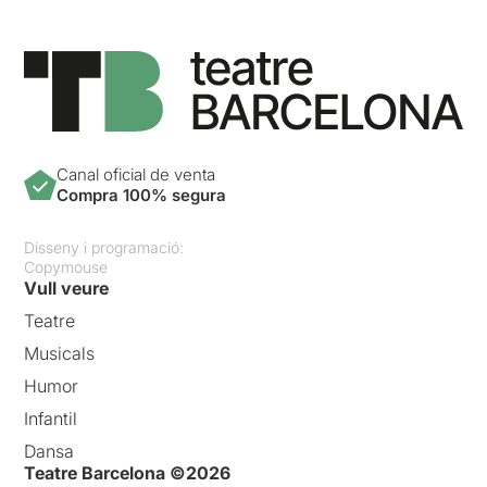
Canal oficial de venta
Compra 100% segura
Disseny i programació:
Copymouse
Vull veure
Teatre
Musicals
Humor
Infantil
Dansa
Teatre Barcelona ©2026