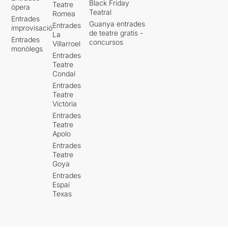
Black Friday
Teatre
òpera
Teatral
Romea
Entrades
Guanya entrades
Entrades
improvisació
de teatre gratis -
La
Entrades
concursos
Villarroel
monòlegs
Entrades
Teatre
Condal
Entrades
Teatre
Victòria
Entrades
Teatre
Apolo
Entrades
Teatre
Goya
Entrades
Espai
Texas