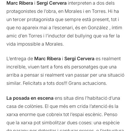
Marc Ribera
i
Sergi Cervera
interpreten a dos dels
protagonistes de l’obra, en Morales i en Torres. Hi ha
un tercer protagonista que sempre està present, tot i
que no apareix mai a l’escenari, és en González , íntim
amic d’en Torres i l’inductor del bullying que va fer la
vida impossible a Morales.
L’entrega de
Marc Ribera
i
Sergi Cervera
es realment
increïble, viuen tant a fons els personatges que una
arriba a pensar si realment van passar per una situació
similar. Felicitats a tots dos!!! Grans actuacions.
La posada en escena
ens situa dins l’habitació d’una
casa de colònies. El que més em crida l’atenció és la
xarxa enorme que cobreix tot l’espai escènic. Penso
que la xarxa pot simbolitzar dues coses: una espècie
de parany per detectar i capturar preses, o l’estructura