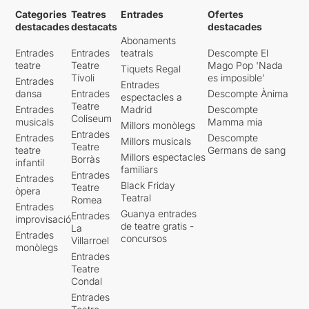
Categories
Teatres
Entrades
Ofertes
destacades
destacats
destacades
Abonaments
Entrades
Entrades
teatrals
Descompte El
teatre
Teatre
Mago Pop 'Nada
Tiquets Regal
Tívoli
es imposible'
Entrades
Entrades
dansa
Entrades
Descompte Ànima
espectacles a
Teatre
Entrades
Madrid
Descompte
Coliseum
musicals
Mamma mia
Millors monòlegs
Entrades
Entrades
Descompte
Millors musicals
Teatre
teatre
Germans de sang
Millors espectacles
Borràs
infantil
familiars
Entrades
Entrades
Black Friday
Teatre
òpera
Teatral
Romea
Entrades
Guanya entrades
Entrades
improvisació
de teatre gratis -
La
Entrades
concursos
Villarroel
monòlegs
Entrades
Teatre
Condal
Entrades