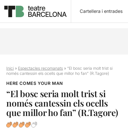
Cartellera i entrades
Inici
»
Espectacles recomanats
»
“El bosc seria molt trist si
només cantessin els ocells que millor ho fan” (R.Tagore)
HERE COMES YOUR MAN
“El bosc seria molt trist si
només cantessin els ocells
que millor ho fan” (R.Tagore)