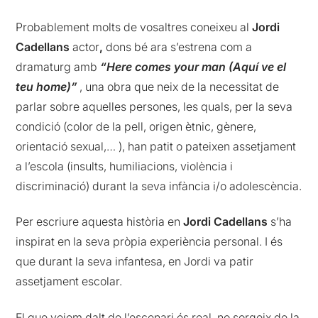
Probablement molts de vosaltres coneixeu al
Jordi
Cadellans
actor
,
dons bé ara s’estrena com a
dramaturg amb
“Here comes your man (Aquí ve el
teu home)”
, una obra que neix de la necessitat de
parlar sobre aquelles persones, les quals, per la seva
condició (color de la pell, origen ètnic, gènere,
orientació sexual,… ), han patit o pateixen assetjament
a l’escola (insults, humiliacions, violència i
discriminació) durant la seva infància i/o adolescència.
Per escriure aquesta història en
Jordi Cadellans
s’ha
inspirat en la seva pròpia experiència personal. I és
que durant la seva infantesa, en Jordi va patir
assetjament escolar.
El que veiem dalt de l’escenari és real, no sorgeix de la