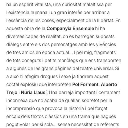
ha un esperit vitalista, una curiositat malaltissa per
l’existència humana i un gran interès per arribar a
l’essència de les coses, especialment de la llibertat. En
aquesta obra de la
Companyia Ensemble
hi ha
diverses capes de realitat, on es barregen suposats
diàlegs entre els dos personatges amb les vivències
de tres amics en època actual… I pel mig, fragments
de tots coneguts i petits monòlegs que ens transporten
a algunes de les grans pàgines del teatre universal. Si
a això hi afegim drogues i sexe ja tindrem aquest
còctel explosiu que interpreten
Pol Forment
,
Alberto
Trejo
i
Núria Llausí
. Una barreja important i certament
inconnexa que no acaba de quallar, sobretot per la
incomprensió que provoca la història i pel forçat
encaix dels textos clàssics en una trama que hagués
pogut volar per si sola… sense necessitat de referents