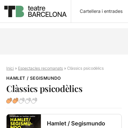
Cartellera i entrades
Inici
»
Espectacles recomanats
»
Clàssics psicodèlics
HAMLET / SEGISMUNDO
Clàssics psicodèlics
Hamlet / Segismundo