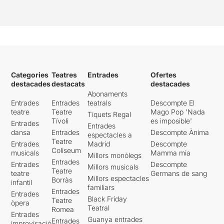
Categories
Teatres
Entrades
Ofertes
destacades
destacats
destacades
Abonaments
Entrades
Entrades
teatrals
Descompte El
teatre
Teatre
Mago Pop 'Nada
Tiquets Regal
Tívoli
es imposible'
Entrades
Entrades
dansa
Entrades
Descompte Ànima
espectacles a
Teatre
Entrades
Madrid
Descompte
Coliseum
musicals
Mamma mia
Millors monòlegs
Entrades
Entrades
Descompte
Millors musicals
Teatre
teatre
Germans de sang
Millors espectacles
Borràs
infantil
familiars
Entrades
Entrades
Black Friday
Teatre
òpera
Teatral
Romea
Entrades
Guanya entrades
Entrades
improvisació