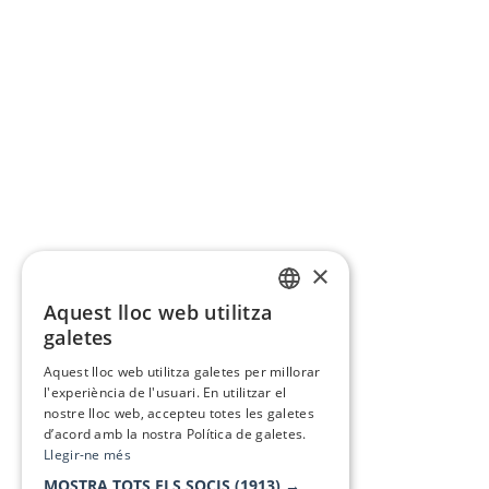
×
Aquest lloc web utilitza
CATALAN
galetes
SPANISH
Aquest lloc web utilitza galetes per millorar
l'experiència de l'usuari. En utilitzar el
nostre lloc web, accepteu totes les galetes
d’acord amb la nostra Política de galetes.
Llegir-ne més
MOSTRA TOTS ELS SOCIS
(1913) →