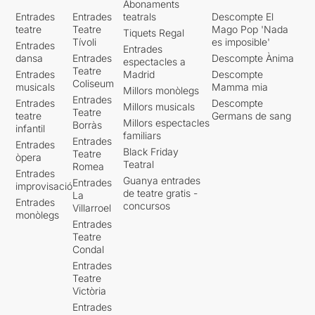
Abonaments
Entrades
Entrades
teatrals
Descompte El
teatre
Teatre
Mago Pop 'Nada
Tiquets Regal
Tívoli
es imposible'
Entrades
Entrades
dansa
Entrades
Descompte Ànima
espectacles a
Teatre
Entrades
Madrid
Descompte
Coliseum
musicals
Mamma mia
Millors monòlegs
Entrades
Entrades
Descompte
Millors musicals
Teatre
teatre
Germans de sang
Millors espectacles
Borràs
infantil
familiars
Entrades
Entrades
Black Friday
Teatre
òpera
Teatral
Romea
Entrades
Guanya entrades
Entrades
improvisació
de teatre gratis -
La
Entrades
concursos
Villarroel
monòlegs
Entrades
Teatre
Condal
Entrades
Teatre
Victòria
Entrades