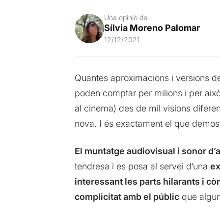
Una opinió de
Sílvia Moreno Palomar
12/12/2021
Quantes aproximacions i versions de
poden comptar per milions i per això é
al cinema) des de mil visions diferen
nova. I és exactament el que demostr
El muntatge audiovisual i sonor d’
tendresa i es posa al servei d’una
ex
interessant les parts hilarants i 
complicitat amb el públic
que algune