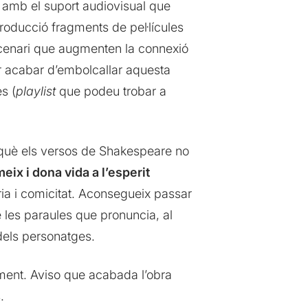
s amb el suport audiovisual que
roducció fragments de pel·lícules
escenari que augmenten la connexió
er acabar d’embolcallar aquesta
s (
playlist
que podeu trobar a
perquè els versos de Shakespeare no
eix i dona vida a l’esperit
ria i comicitat. Aconsegueix passar
 les paraules que pronuncia, al
dels personatges.
ment. Aviso que acabada l’obra
.