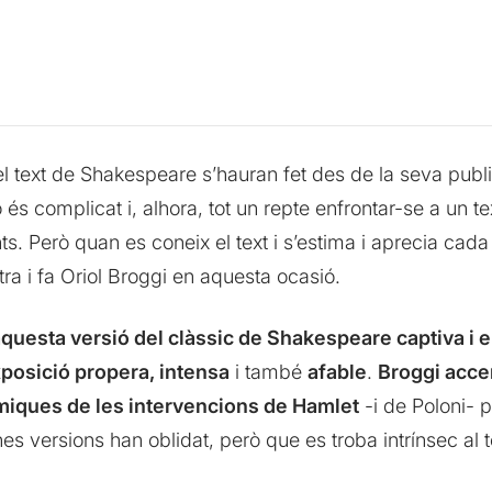
l text de Shakespeare s’hauran fet des de la seva publ
s complicat i, alhora, tot un repte enfrontar-se a un text
ts. Però quan es coneix el text i s’estima i aprecia cad
a i fa Oriol Broggi en aquesta ocasió.
aquesta versió del clàssic de Shakespeare captiva i
posició propera, intensa
i també
afable
.
Broggi acce
còmiques de les intervencions de Hamlet
-i de Poloni- p
s versions han oblidat, però que es troba intrínsec al t