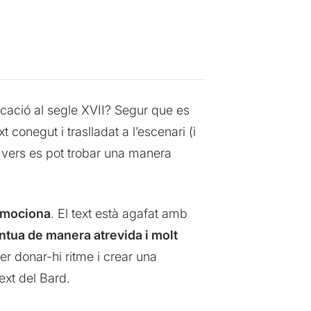
icació al segle XVII? Segur que es
 conegut i traslladat a l’escenari (i
a vers es pot trobar una manera
 emociona
. El text està agafat amb
ntua de manera atrevida i molt
er donar-hi ritme i crear una
ext del Bard.