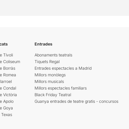
cats
Entrades
e Tívoli
Abonaments teatrals
re Coliseum
Tiquets Regal
e Borràs
Entrades espectacles a Madrid
re Romea
Millors monòlegs
larroel
Millors musicals
re Condal
Millors espectacles familiars
e Victòria
Black Friday Teatral
e Apolo
Guanya entrades de teatre gratis - concursos
re Goya
i Texas