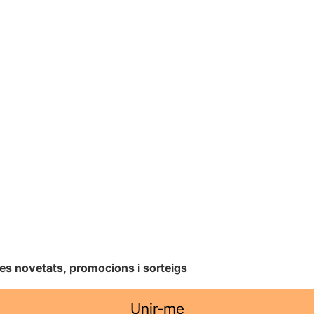
les novetats, promocions i sorteigs
Unir-me