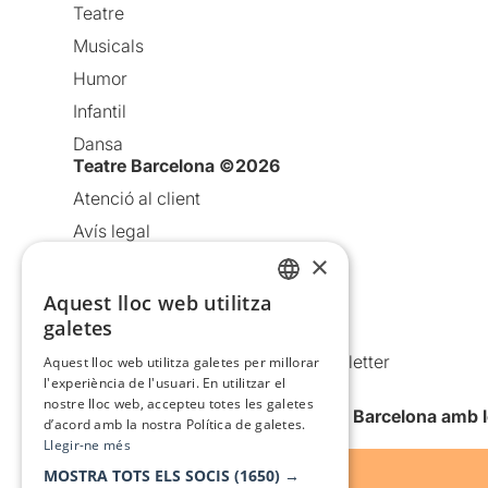
Teatre
Musicals
Humor
Infantil
Dansa
Teatre Barcelona ©2026
Atenció al client
Avís legal
×
Política de privacitat
Política de cookies
Aquest lloc web utilitza
CATALAN
galetes
Condicions d’ús
SPANISH
Comunicacions comercials i Newsletter
Aquest lloc web utilitza galetes per millorar
l'experiència de l'usuari. En utilitzar el
Anuncia’t
nostre lloc web, accepteu totes les galetes
Vull rebre la newsletter de Teatre Barcelona amb 
d’acord amb la nostra Política de galetes.
Llegir-ne més
MOSTRA TOTS ELS SOCIS
(1650) →