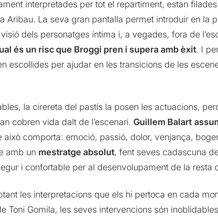
ent interpretades per tot el repartiment, estan filade
Aribau. La seva gran pantalla permet introduir en la p
visió dels personatges íntima i, a vegades, fora de l’
ual és un risc que Broggi pren i supera amb èxit
. I p
 escollides per ajudar en les transicions de les escene
rables, la cirereta del pastís la posen les actuacions, 
n cobren vida dalt de l’escenari.
Guillem Balart
assum
e això comporta: emoció, passió, dolor, venjança, boge
tge amb un
mestratge absolut
, fent seves cadascuna de
gur i confortable per al desenvolupament de la resta 
tant les interpretacions que els hi pertoca en cada mo
de Toni Gomila, les seves intervencions són inoblidables