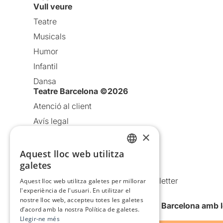
Vull veure
Teatre
Musicals
Humor
Infantil
Dansa
Teatre Barcelona ©2026
Atenció al client
Avís legal
×
Política de privacitat
Política de cookies
Aquest lloc web utilitza
CATALAN
galetes
Condicions d’ús
SPANISH
Comunicacions comercials i Newsletter
Aquest lloc web utilitza galetes per millorar
l'experiència de l'usuari. En utilitzar el
Anuncia’t
nostre lloc web, accepteu totes les galetes
Vull rebre la newsletter de Teatre Barcelona amb 
d’acord amb la nostra Política de galetes.
Llegir-ne més