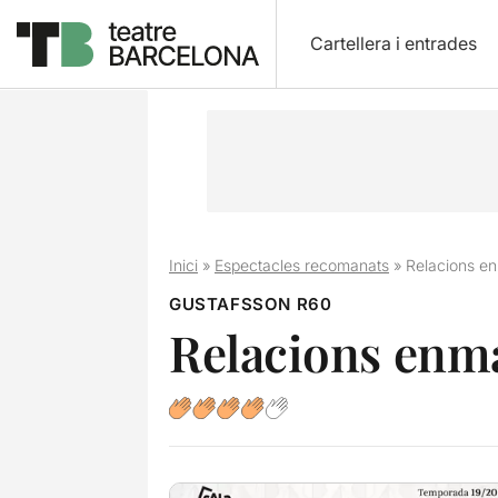
Cartellera i entrades
Inici
»
Espectacles recomanats
»
Relacions e
GUSTAFSSON R60
Relacions enm