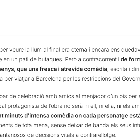
per veure la llum al final era eterna i encara ens queda
e en un pati de butaques. Però a contracorrent i
de form
menys, que una fresca i atrevida comèdia
, escrita i d
a per viatjar a Barcelona per les restriccions del Gover
par de celebració amb amics al menjador d’un pis per 
l protagonista de l’obra no serà ni ell, ni ella, ni els am
nt minuts d’intensa comèdia on cada personatge està 
timents de tota mena, sense deixar de banda els seus in
 pantanosos de decisions vitals a contrarellotge.