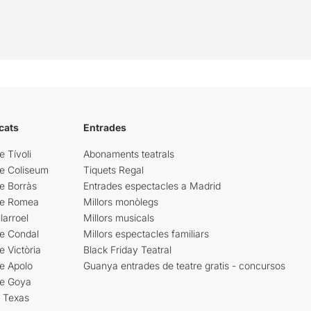
cats
Entrades
e Tívoli
Abonaments teatrals
re Coliseum
Tiquets Regal
e Borràs
Entrades espectacles a Madrid
re Romea
Millors monòlegs
larroel
Millors musicals
re Condal
Millors espectacles familiars
e Victòria
Black Friday Teatral
e Apolo
Guanya entrades de teatre gratis - concursos
re Goya
i Texas