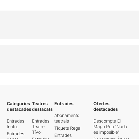
Categories
Teatres
Entrades
Ofertes
destacades
destacats
destacades
Abonaments
Entrades
Entrades
teatrals
Descompte El
teatre
Teatre
Mago Pop 'Nada
Tiquets Regal
Tívoli
es imposible'
Entrades
Entrades