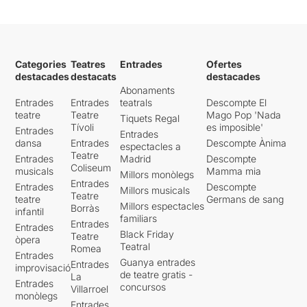
Categories
Teatres
Entrades
Ofertes
destacades
destacats
destacades
Abonaments
Entrades
Entrades
teatrals
Descompte El
teatre
Teatre
Mago Pop 'Nada
Tiquets Regal
Tívoli
es imposible'
Entrades
Entrades
dansa
Entrades
Descompte Ànima
espectacles a
Teatre
Entrades
Madrid
Descompte
Coliseum
musicals
Mamma mia
Millors monòlegs
Entrades
Entrades
Descompte
Millors musicals
Teatre
teatre
Germans de sang
Millors espectacles
Borràs
infantil
familiars
Entrades
Entrades
Black Friday
Teatre
òpera
Teatral
Romea
Entrades
Guanya entrades
Entrades
improvisació
de teatre gratis -
La
Entrades
concursos
Villarroel
monòlegs
Entrades