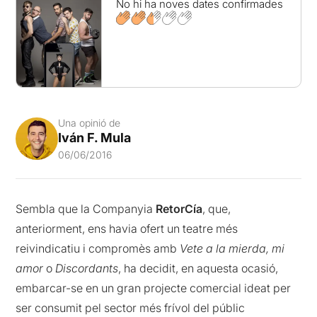
No hi ha noves dates confirmades
Una opinió de
Iván F. Mula
06/06/2016
Sembla que la Companyia
RetorCía
, que,
anteriorment, ens havia ofert un teatre més
reivindicatiu i compromès amb
Vete a la mierda, mi
amor
o
Discordants
, ha decidit, en aquesta ocasió,
embarcar-se en un gran projecte comercial ideat per
ser consumit pel sector més frívol del públic