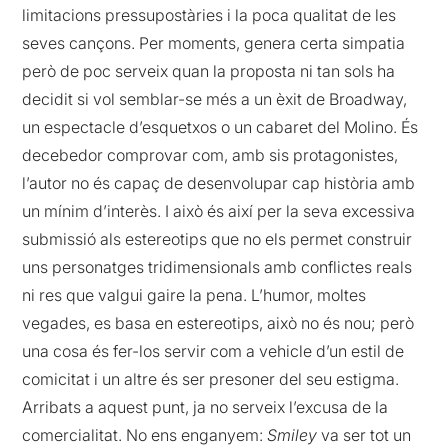
limitacions pressupostàries i la poca qualitat de les
seves cançons. Per moments, genera certa simpatia
però de poc serveix quan la proposta ni tan sols ha
decidit si vol semblar-se més a un èxit de Broadway,
un espectacle d’esquetxos o un cabaret del Molino. És
decebedor comprovar com, amb sis protagonistes,
l’autor no és capaç de desenvolupar cap història amb
un mínim d’interès. I això és així per la seva excessiva
submissió als estereotips que no els permet construir
uns personatges tridimensionals amb conflictes reals
ni res que valgui gaire la pena. L’humor, moltes
vegades, es basa en estereotips, això no és nou; però
una cosa és fer-los servir com a vehicle d’un estil de
comicitat i un altre és ser presoner del seu estigma.
Arribats a aquest punt, ja no serveix l’excusa de la
comercialitat. No ens enganyem:
Smiley
va ser tot un