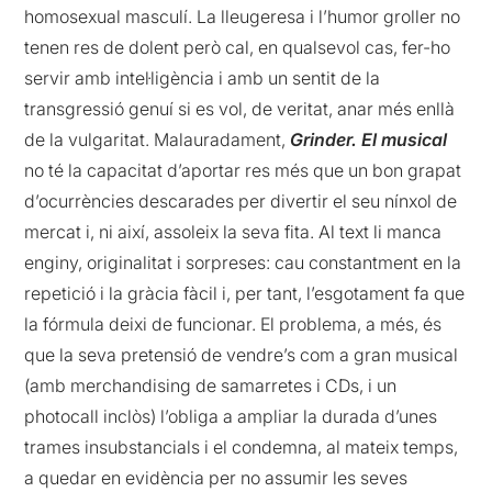
homosexual masculí. La lleugeresa i l’humor groller no
tenen res de dolent però cal, en qualsevol cas, fer-ho
servir amb intel·ligència i amb un sentit de la
transgressió genuí si es vol, de veritat, anar més enllà
de la vulgaritat. Malauradament,
Grinder. El musical
no té la capacitat d’aportar res més que un bon grapat
d’ocurrències descarades per divertir el seu nínxol de
mercat i, ni així, assoleix la seva fita. Al text li manca
enginy, originalitat i sorpreses: cau constantment en la
repetició i la gràcia fàcil i, per tant, l’esgotament fa que
la fórmula deixi de funcionar. El problema, a més, és
que la seva pretensió de vendre’s com a gran musical
(amb merchandising de samarretes i CDs, i un
photocall inclòs) l’obliga a ampliar la durada d’unes
trames insubstancials i el condemna, al mateix temps,
a quedar en evidència per no assumir les seves