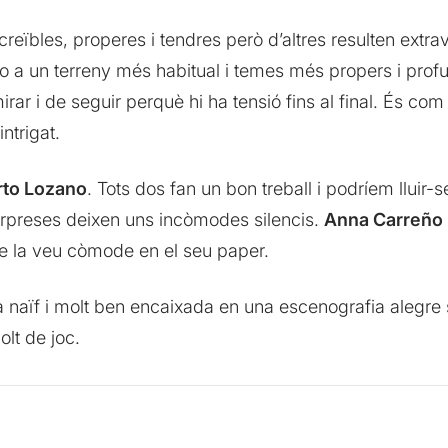
creïbles, properes i tendres però d’altres resulten extra
lo a un terreny més habitual i temes més propers i pro
r i de seguir perquè hi ha tensió fins al final. És com 
ntrigat.
rto Lozano
. Tots dos fan un bon treball i podríem lluir
sorpreses deixen uns incòmodes silencis.
Anna Carreño
se la veu còmode en el seu paper.
 naïf i molt ben encaixada en una escenografia alegre
lt de joc.