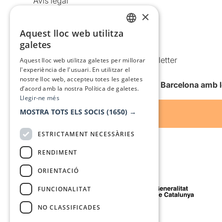
Avís legal
×
Política de privacitat
Política de cookies
Aquest lloc web utilitza
CATALAN
galetes
Condicions d’ús
SPANISH
Comunicacions comercials i Newsletter
Aquest lloc web utilitza galetes per millorar
l'experiència de l'usuari. En utilitzar el
Anuncia’t
nostre lloc web, accepteu totes les galetes
Vull rebre la newsletter de Teatre Barcelona amb 
d’acord amb la nostra Política de galetes.
Llegir-ne més
MOSTRA TOTS ELS SOCIS
(1650) →
ESTRICTAMENT NECESSÀRIES
RENDIMENT
ORIENTACIÓ
Amb el suport de
FUNCIONALITAT
NO CLASSIFICADES
Mitjà de comunicació associat a