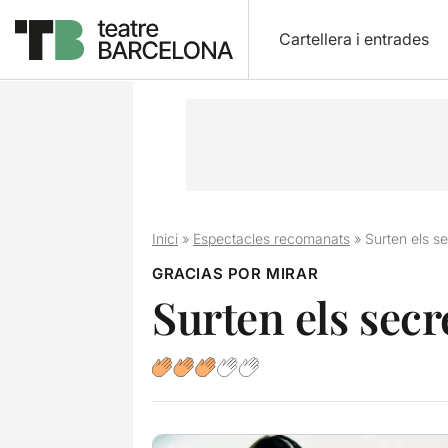
Cartellera i entrades
Inici
»
Espectacles recomanats
»
Surten els se
GRACIAS POR MIRAR
Surten els secr