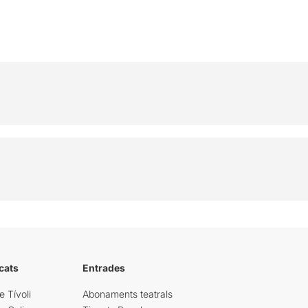
cats
Entrades
e Tívoli
Abonaments teatrals