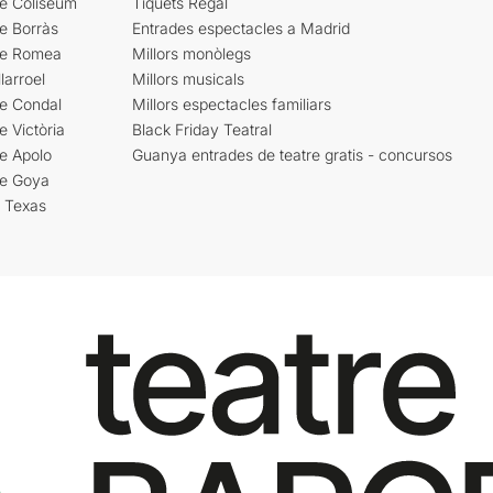
re Coliseum
Tiquets Regal
e Borràs
Entrades espectacles a Madrid
re Romea
Millors monòlegs
larroel
Millors musicals
re Condal
Millors espectacles familiars
e Victòria
Black Friday Teatral
e Apolo
Guanya entrades de teatre gratis - concursos
re Goya
i Texas