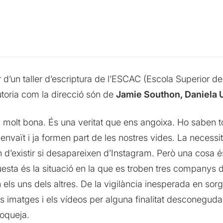
 d’un taller d’escriptura de l’ESCAC (Escola Superior d
utoria com la direcció són de
Jamie Southon, Daniela U
s molt bona. És una veritat que ens angoixa. Ho saben 
nvaït i ja formen part de les nostres vides. La necessit
d’existir si desapareixen d’Instagram. Però una cosa és l
questa és la situació en la que es troben tres companys
n els uns dels altres. De la vigilància inesperada en sor
les imatges i els vídeos per alguna finalitat desconeguda
loqueja.