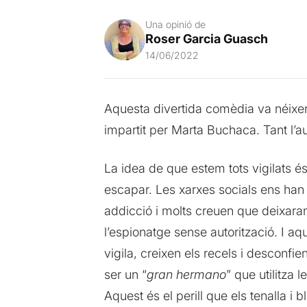
Una opinió de
Roser Garcia Guasch
14/06/2022
Aquesta divertida comèdia va néixer
impartit per Marta Buchaca. Tant l’a
La idea de que estem tots vigilats é
escapar. Les xarxes socials ens han e
addicció i molts creuen que deixaran 
l’espionatge sense autorització. I a
vigila, creixen els recels i desconfie
ser un “
gran hermano
” que utilitza 
Aquest és el perill que els tenalla i b