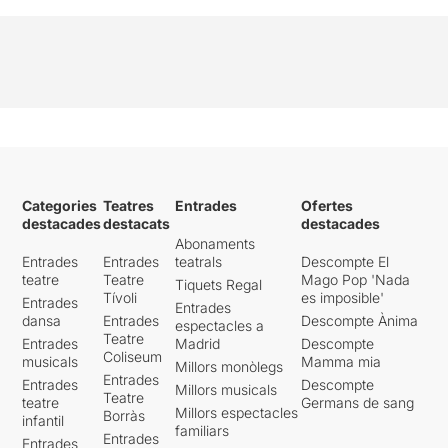
Categories
Teatres
Entrades
Ofertes
destacades
destacats
destacades
Abonaments
Entrades
Entrades
teatrals
Descompte El
teatre
Teatre
Mago Pop 'Nada
Tiquets Regal
Tívoli
es imposible'
Entrades
Entrades
dansa
Entrades
Descompte Ànima
espectacles a
Teatre
Entrades
Madrid
Descompte
Coliseum
musicals
Mamma mia
Millors monòlegs
Entrades
Entrades
Descompte
Millors musicals
Teatre
teatre
Germans de sang
Millors espectacles
Borràs
infantil
familiars
Entrades
Entrades