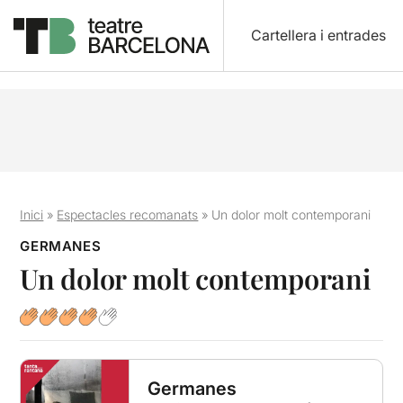
Cartellera i entrades
Inici
»
Espectacles recomanats
»
Un dolor molt contemporani
GERMANES
Un dolor molt contemporani
Germanes