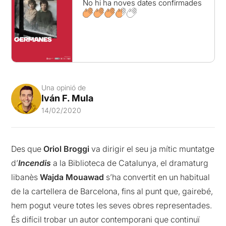
No hi ha noves dates confirmades
Una opinió de
Iván F. Mula
14/02/2020
Des que
Oriol Broggi
va dirigir el seu ja mític muntatge
d’
Incendis
a la Biblioteca de Catalunya, el dramaturg
libanès
Wajda Mouawad
s’ha convertit en un habitual
de la cartellera de Barcelona, fins al punt que, gairebé,
hem pogut veure totes les seves obres representades.
És difícil trobar un autor contemporani que continuï