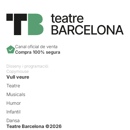
Canal oficial de venta
Compra 100% segura
Disseny i programació:
Copymouse
Vull veure
Teatre
Musicals
Humor
Infantil
Dansa
Teatre Barcelona ©2026