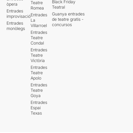
Black Friday
Teatre
òpera
Teatral
Romea
Entrades
Guanya entrades
Entrades
improvisació
de teatre gratis -
La
Entrades
concursos
Villarroel
monòlegs
Entrades
Teatre
Condal
Entrades
Teatre
Victòria
Entrades
Teatre
Apolo
Entrades
Teatre
Goya
Entrades
Espai
Texas