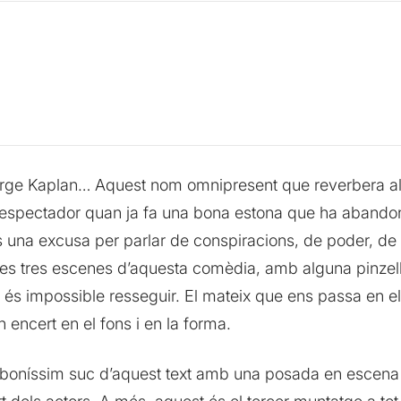
e Kaplan… Aquest nom omnipresent que reverbera al lla
 l’espectador quan ja fa una bona estona que ha abando
s una excusa per parlar de conspiracions, de poder, d
í les tres escenes d’aquesta comèdia, amb alguna pinzell
s impossible resseguir. El mateix que ens passa en el m
n encert en el fons i en la forma.
 boníssim suc d’aquest text amb una posada en escena