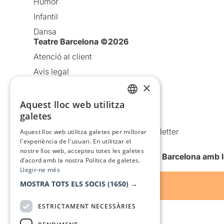
Humor
Infantil
Dansa
Teatre Barcelona ©2026
Atenció al client
Avís legal
×
Política de privacitat
Política de cookies
Aquest lloc web utilitza
CATALAN
galetes
Condicions d’ús
SPANISH
Comunicacions comercials i Newsletter
Aquest lloc web utilitza galetes per millorar
l'experiència de l'usuari. En utilitzar el
Anuncia’t
nostre lloc web, accepteu totes les galetes
Vull rebre la newsletter de Teatre Barcelona amb 
d’acord amb la nostra Política de galetes.
Llegir-ne més
MOSTRA TOTS ELS SOCIS
(1650) →
ESTRICTAMENT NECESSÀRIES