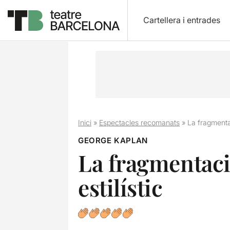
Cartellera i entrades
Inici
»
Espectacles recomanats
»
La fragmentac
GEORGE KAPLAN
La fragmentació
estilístic