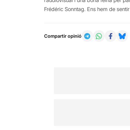
l’audiovisual i una bona feina per pa
Frédéric Sonntag. Ens hem de sentir 
Compartir opinió