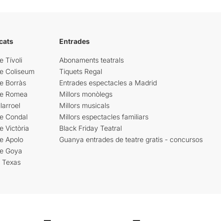
cats
Entrades
e Tívoli
Abonaments teatrals
re Coliseum
Tiquets Regal
e Borràs
Entrades espectacles a Madrid
re Romea
Millors monòlegs
larroel
Millors musicals
re Condal
Millors espectacles familiars
e Victòria
Black Friday Teatral
e Apolo
Guanya entrades de teatre gratis - concursos
re Goya
i Texas