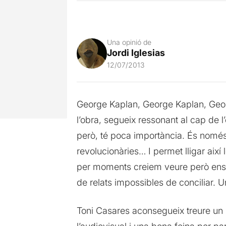
Una opinió de
Jordi Iglesias
12/07/2013
George Kaplan, George Kaplan, Georg
l’obra, segueix ressonant al cap de
però, té poca importància. És nomé
revolucionàries… I permet lligar aix
per moments creiem veure però ens é
de relats impossibles de conciliar. U
Toni Casares aconsegueix treure un