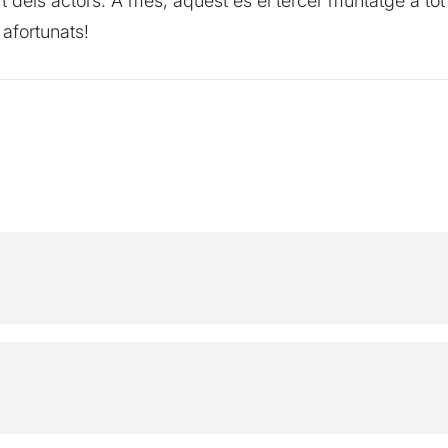
rt dels actors. A més, aquest és el tercer muntatge a tot
afortunats!