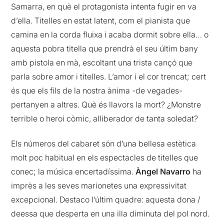
Samarra, en què el protagonista intenta fugir en va
d’ella. Titelles en estat latent, com el pianista que
camina en la corda fluixa i acaba dormit sobre ella… o
aquesta pobra titella que prendrà el seu últim bany
amb pistola en mà, escoltant una trista cançó que
parla sobre amor i titelles. L’amor i el cor trencat; cert
és que els fils de la nostra ànima -de vegades-
pertanyen a altres. Què és llavors la mort? ¿Monstre
terrible o heroi còmic, alliberador de tanta soledat?
Els números del cabaret són d’una bellesa estètica
molt poc habitual en els espectacles de titelles que
conec; la música encertadíssima.
Àngel Navarro
ha
imprès a les seves marionetes una expressivitat
excepcional. Destaco l’últim quadre: aquesta dona /
deessa que desperta en una illa diminuta del pol nord.