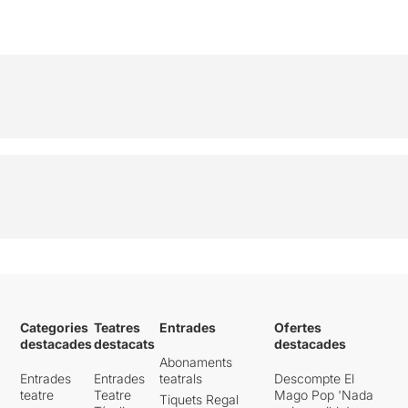
Categories
Teatres
Entrades
Ofertes
destacades
destacats
destacades
Abonaments
Entrades
Entrades
teatrals
Descompte El
teatre
Teatre
Mago Pop 'Nada
Tiquets Regal