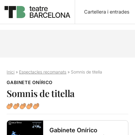
Cartellera i entrades
Inici
»
Espectacles recomanats
»
Somnis de titella
GABINETE ONÍRICO
Somnis de titella
Gabinete Onírico