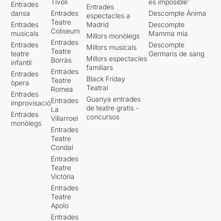
Tívoli
es imposible'
Entrades
Entrades
dansa
Entrades
Descompte Ànima
espectacles a
Teatre
Entrades
Madrid
Descompte
Coliseum
musicals
Mamma mia
Millors monòlegs
Entrades
Entrades
Descompte
Millors musicals
Teatre
teatre
Germans de sang
Millors espectacles
Borràs
infantil
familiars
Entrades
Entrades
Black Friday
Teatre
òpera
Teatral
Romea
Entrades
Guanya entrades
Entrades
improvisació
de teatre gratis -
La
Entrades
concursos
Villarroel
monòlegs
Entrades
Teatre
Condal
Entrades
Teatre
Victòria
Entrades
Teatre
Apolo
Entrades