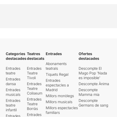
Categories
Teatres
Entrades
Ofertes
destacades
destacats
destacades
Abonaments
Entrades
Entrades
teatrals
Descompte El
teatre
Teatre
Mago Pop 'Nada
Tiquets Regal
Tívoli
es imposible'
Entrades
Entrades
dansa
Entrades
Descompte Ànima
espectacles a
Teatre
Entrades
Madrid
Descompte
Coliseum
musicals
Mamma mia
Millors monòlegs
Entrades
Entrades
Descompte
Millors musicals
Teatre
teatre
Germans de sang
Millors espectacles
Borràs
infantil
familiars
Entrades
Entrades