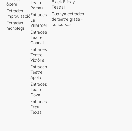
Black Friday
Teatre
òpera
Teatral
Romea
Entrades
Guanya entrades
Entrades
improvisació
de teatre gratis -
La
Entrades
concursos
Villarroel
monòlegs
Entrades
Teatre
Condal
Entrades
Teatre
Victòria
Entrades
Teatre
Apolo
Entrades
Teatre
Goya
Entrades
Espai
Texas