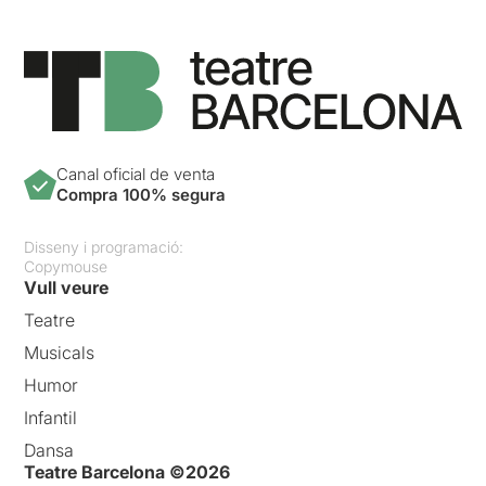
Canal oficial de venta
Compra 100% segura
Disseny i programació:
Copymouse
Vull veure
Teatre
Musicals
Humor
Infantil
Dansa
Teatre Barcelona ©2026