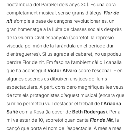
noctàmbula del Paral·lel dels anys 30). És una obra
completament musical, sense grans diàlegs.
Flor de
nit
s’omple a base de cançons revolucionaries, un
gran homenatge a la lluita de classes socials desprès
de la Guerra Civil espanyola (sobretot, la represió
viscuda pel món de la faràndula en el periode dur
d’entreguerres). Si us agrada el cabaret, no us podeu
perdre Flor de nit. Em fascina l’ambient càlid i canalla
que ha aconseguit
Victor Alvaro
sobre l’escenari – en
algunes escenes es dibuixen uns jocs de llums
espectaculars. A part, considero magn
í
fiques les veus
de tots els protagonistes d’aquest musical (encara que
si m’ho permeteu vull destacar el treball de l’
Ariadna
Suñé
com a Rosa (la cover de
Beth Rodergas
). Per a
mi va estar de 10, sobretot quan canta
Flor de Nit
, la
cançó que porta el nom de l’espectacle. A més a més,