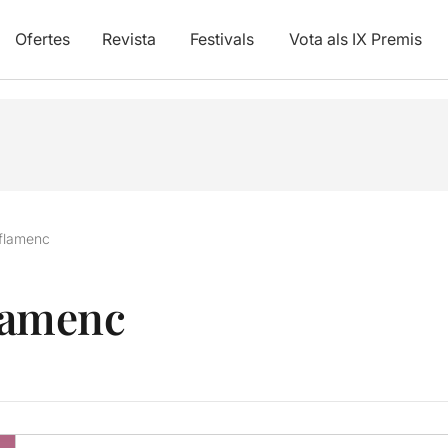
Ofertes
Revista
Festivals
Vota als IX Premis
l flamenc
flamenc