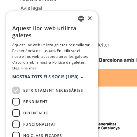
Avís legal
×
Política de privacitat
Política de cookies
Aquest lloc web utilitza
CATALAN
galetes
Condicions d’ús
SPANISH
Comunicacions comercials i Newsletter
Aquest lloc web utilitza galetes per millorar
l'experiència de l'usuari. En utilitzar el
Anuncia’t
nostre lloc web, accepteu totes les galetes
Vull rebre la newsletter de Teatre Barcelona amb 
d’acord amb la nostra Política de galetes.
Llegir-ne més
MOSTRA TOTS ELS SOCIS
(1650) →
ESTRICTAMENT NECESSÀRIES
RENDIMENT
ORIENTACIÓ
Amb el suport de
FUNCIONALITAT
NO CLASSIFICADES