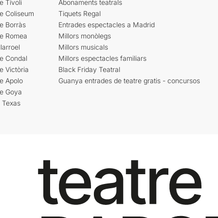
e Tívoli
Abonaments teatrals
re Coliseum
Tiquets Regal
e Borràs
Entrades espectacles a Madrid
re Romea
Millors monòlegs
larroel
Millors musicals
re Condal
Millors espectacles familiars
e Victòria
Black Friday Teatral
e Apolo
Guanya entrades de teatre gratis - concursos
re Goya
i Texas