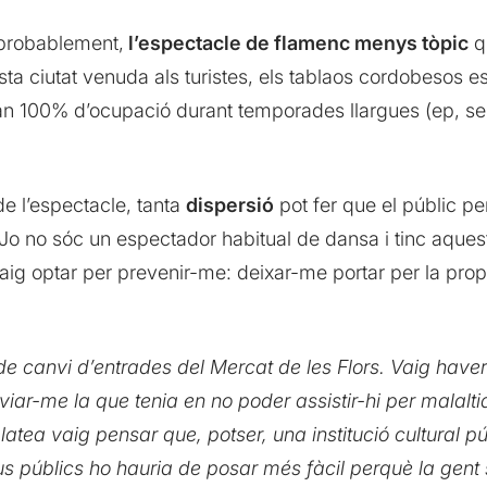
probablement,
l’espectacle de flamenc menys tòpic
q
a ciutat venuda als turistes, els tablaos cordobesos est
fan 100% d’ocupació durant temporades llargues (ep, sen
 de l’espectacle, tanta
dispersió
pot fer que el públic perd
. Jo no sóc un espectador habitual de dansa i tinc aques
aig optar per prevenir-me: deixar-me portar per la prop
 de canvi d’entrades del Mercat de les Flors. Vaig hav
ar-me la que tenia en no poder assistir-hi per malalti
platea vaig pensar que, potser, una institució cultural
ous públics ho hauria de posar més fàcil perquè la gent