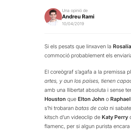
Una opinió de
Andreu Rami
10/04/2019
Si els pesats que linxaven la
Rosalí
commoció probablement els enviaria
El coreògraf s’agafa a la premissa 
artes, y aun los países, tienen ca
amb una llibertat absoluta i sense t
Houston
que
Elton John
o
Raphael
s’hi trobaran
batas de cola
ni sabate
kitsch d’un videoclip de
Katy Perry
q
flamenc, per si algun purista encara