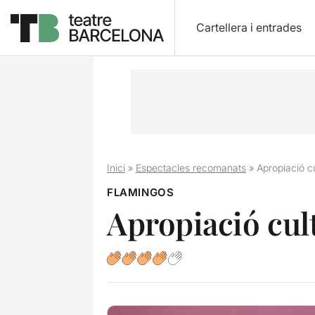
Cartellera i entrades
Inici
»
Espectacles recomanats
»
Apropiació cu
FLAMINGOS
Apropiació cul