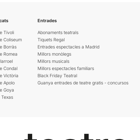
cats
Entrades
e Tívoli
Abonaments teatrals
re Coliseum
Tiquets Regal
e Borràs
Entrades espectacles a Madrid
re Romea
Millors monòlegs
larroel
Millors musicals
re Condal
Millors espectacles familiars
e Victòria
Black Friday Teatral
e Apolo
Guanya entrades de teatre gratis - concursos
re Goya
i Texas