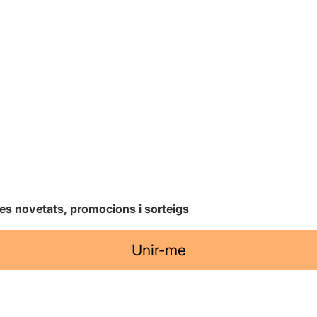
les novetats, promocions i sorteigs
Unir-me