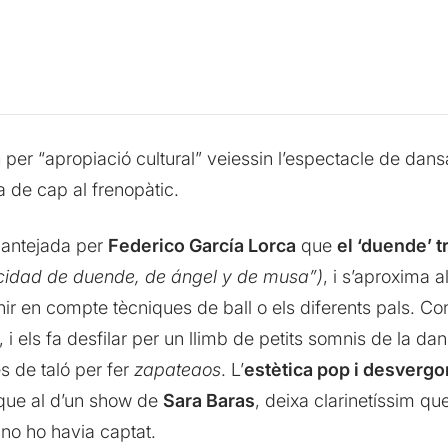
a
per “apropiació cultural” veiessin l’espectacle de dan
 de cap al frenopàtic.
plantejada per
Federico García Lorca
que
el ‘duende’ 
pacidad de duende, de ángel y de musa”)
, i s’aproxima 
enir en compte tècniques de ball o els diferents pals. 
, i els fa desfilar per un llimb de petits somnis de la
s de taló per fer
zapateaos
. L’
estètica pop i desvergo
ue al d’un show de
Sara Baras
, deixa clarinetíssim que
 no ho havia captat.