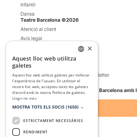
Infantil
Dansa
Teatre Barcelona ©2026
Atenció al client
Avís legal
×
Política de privacitat
Política de cookies
Aquest lloc web utilitza
CATALAN
galetes
Condicions d’ús
SPANISH
Comunicacions comercials i Newsletter
Aquest lloc web utilitza galetes per millorar
l'experiència de l'usuari. En utilitzar el
Anuncia’t
nostre lloc web, accepteu totes les galetes
Vull rebre la newsletter de Teatre Barcelona amb 
d’acord amb la nostra Política de galetes.
Llegir-ne més
MOSTRA TOTS ELS SOCIS
(1650) →
ESTRICTAMENT NECESSÀRIES
RENDIMENT