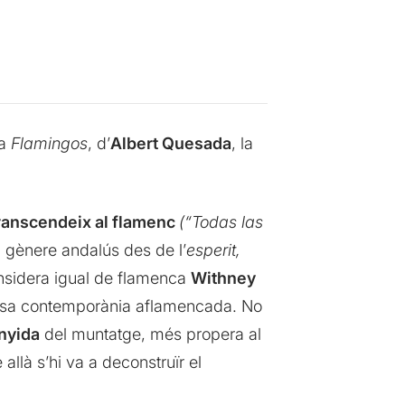
sa
Flamingos
, d’
Albert Quesada
, la
transcendeix al flamenc
(“Todas las
al gènere andalús des de l’
esperit,
Considera igual de flamenca
Withney
 dansa contemporània aflamencada. No
nyida
del muntatge, més propera al
 allà s’hi va a deconstruïr el