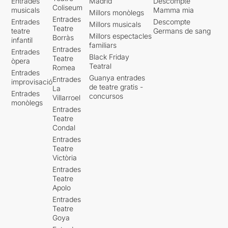
Entrades
Madrid
Descompte
Coliseum
musicals
Mamma mia
Millors monòlegs
Entrades
Entrades
Descompte
Millors musicals
Teatre
teatre
Germans de sang
Millors espectacles
Borràs
infantil
familiars
Entrades
Entrades
Black Friday
Teatre
òpera
Teatral
Romea
Entrades
Guanya entrades
Entrades
improvisació
de teatre gratis -
La
Entrades
concursos
Villarroel
monòlegs
Entrades
Teatre
Condal
Entrades
Teatre
Victòria
Entrades
Teatre
Apolo
Entrades
Teatre
Goya