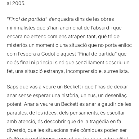
al 2005.
“
Final de partida
” s’enquadra dins de les obres
minimalistes que s’han anomenat de l’absurd i que
encara no entenc com ens atrapen tant, què té de
misteriós un moment o una situació que no porta enlloc
com l’espera a Godot o aquest “Final de partida” que
no és final ni principi sinó que senzillament descriu un
fet, una situació estranya, incomprensible, surrealista.
Saps que vas a veure un Beckett i que t’has de deixar
anar sense esperar una història, un nus, un desenllaç
potent. Anar a veure un Beckett és anar a gaudir de les
paraules, de les idees, dels pensaments, és escoltar
amb atenció, és descobrir que de la tragèdia en fa
diversió, que les situacions més còmiques poden ser
d’allò més patètiques i que et pot fer riure la brutalitat