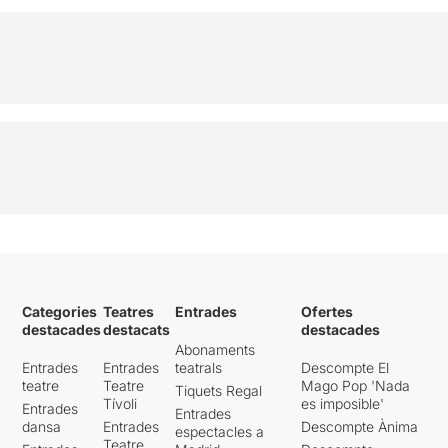
Categories
Teatres
Entrades
Ofertes
destacades
destacats
destacades
Abonaments
Entrades
Entrades
teatrals
Descompte El
teatre
Teatre
Mago Pop 'Nada
Tiquets Regal
Tívoli
es imposible'
Entrades
Entrades
dansa
Entrades
Descompte Ànima
espectacles a
Teatre