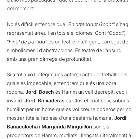
del moment.
No és difícil entendre que “
En attendant Godot
” s’hagi
representat arreu i en tots els idiomes. Com “
Godot
”,
“
Final de partida
” és un teatre intel·ligent, carregat de
simbolismes i d’abstraccions. És teatre de l’absurd
amb una gran càrrega de profunditat.
Si a tot això li afegim uns actors i actriu el treball dels
quals és impecable, entendrem que és una obra
rodona.
Jordi Bosch
és Hamm un vell decrèpit, cec i
invàlid.
Jordi Boixaderas
és Clov el criat coix, submís i
humiliat per un home que es vol creure poderós per no
mostrar tota la feblesa d’una desferra humana
. Jordi
Banacolocha i Margarida Minguillón
són els
progenitors de Hamm, mutilats i llençats (literalment) a