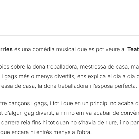
rries
és una comèdia musical que es pot veure al
Teat
pics sobre la dona treballadora, mestressa de casa, m
 gags més o menys divertits, ens explica el dia a dia d
ressa de casa, la dona treballadora i l’esposa perfecta.
 cançons i gags, i tot i que en un principi no acaba de 
, tret d’algun gag divertit, a mi no em va acabar de con
arrera reia fins hi tot quan no s’havia de riure, i no pa
que encara hi entrés menys a l’obra.