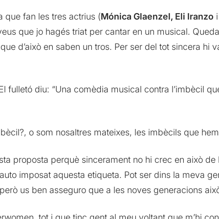
 que fan les tres actrius (
Mónica Glaenzel, Eli Iranzo
s que jo hagés triat per cantar en un musical. Queda cl
, que d’això en saben un tros. Per ser del tot sincera hi
l fulletó diu: “Una comèdia musical contra l’imbècil que
bècil?, o som nosaltres mateixes, les imbècils que hem
uesta proposta perquè sincerament no hi crec en això 
auto imposat aquesta etiqueta. Pot ser dins la meva g
però us ben asseguro que a les noves generacions aix
rwomen, tot i que tinc gent al meu voltant que m’hi con