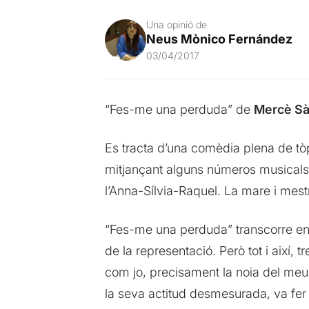
Una opinió de
Neus Mònico Fernández
03/04/2017
“Fes-me una perduda” de
Mercè Sà
Es tracta d’una comèdia plena de tò
mitjançant alguns números musicals i
l’Anna-Sílvia-Raquel. La mare i mest
“Fes-me una perduda” transcorre entre
de la representació. Però tot i així
com jo, precisament la noia del meu d
la seva actitud desmesurada, va fer 