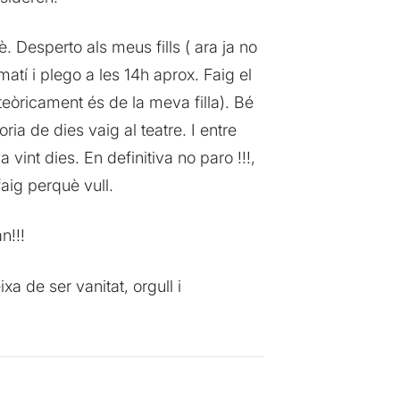
. Desperto als meus fills ( ara ja no
 matí i plego a les 14h aprox. Faig el
teòricament és de la meva filla). Bé
oria de dies vaig al teatre. I entre
vint dies. En definitiva no paro !!!,
ig perquè vull.
n!!!
a de ser vanitat, orgull i