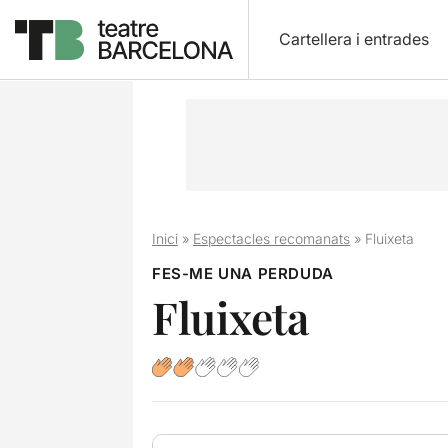
Cartellera i entrades
Inici
»
Espectacles recomanats
»
Fluixeta
FES-ME UNA PERDUDA
Fluixeta