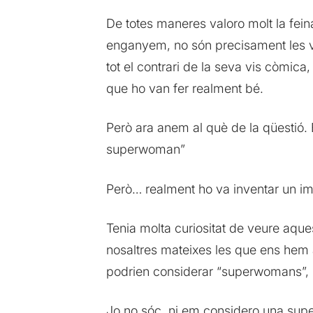
De totes maneres valoro molt la feina
enganyem, no són precisament les veu
tot el contrari de la seva vis còmica
que ho van fer realment bé.
Però ara anem al què de la qüestió. E
superwoman”
Però… realment ho va inventar un im
Tenia molta curiositat de veure aq
nosaltres mateixes les que ens hem 
podrien considerar “superwomans”, 
Jo no sóc, ni em considero una supe