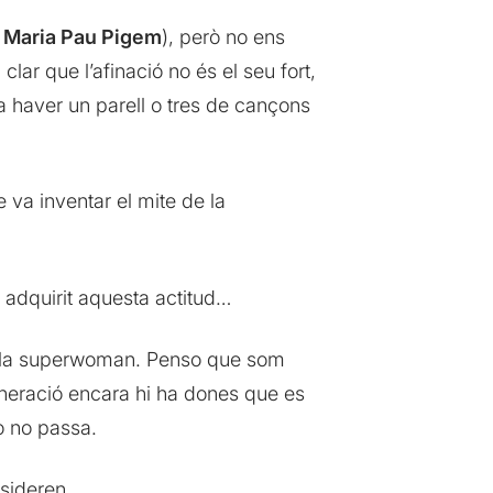
i
Maria Pau Pigem
), però no ens
ar que l’afinació no és el seu fort,
 va haver un parell o tres de cançons
 va inventar el mite de la
 adquirit aquesta actitud…
de la superwoman. Penso que som
eneració encara hi ha dones que es
ò no passa.
sideren.