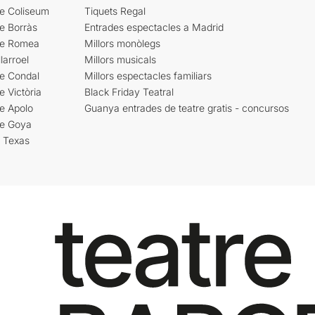
re Coliseum
Tiquets Regal
e Borràs
Entrades espectacles a Madrid
re Romea
Millors monòlegs
larroel
Millors musicals
re Condal
Millors espectacles familiars
e Victòria
Black Friday Teatral
e Apolo
Guanya entrades de teatre gratis - concursos
re Goya
i Texas