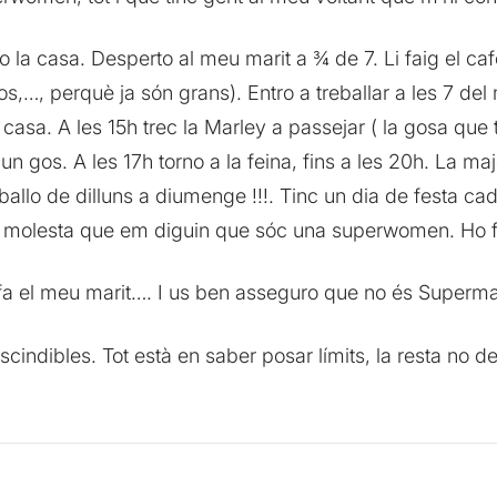
o la casa. Desperto al meu marit a ¾ de 7. Li faig el cafè
-los,…, perquè ja són grans). Entro a treballar a les 7 del
casa. A les 15h trec la Marley a passejar ( la gosa que 
r un gos. A les 17h torno a la feina, fins a les 20h. La maj
allo de dilluns a diumenge !!!. Tinc un dia de festa cada 
 molesta que em diguin que sóc una superwomen. Ho fa
 fa el meu marit…. I us ben asseguro que no és Superma
indibles. Tot està en saber posar límits, la resta no deix