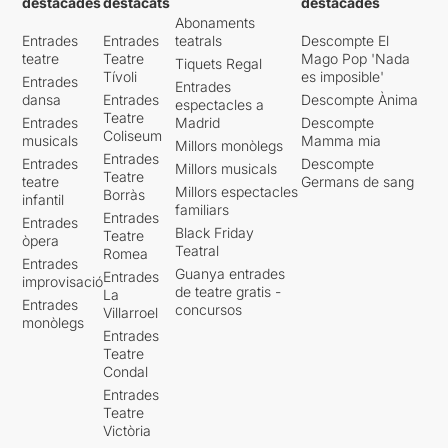
destacades
destacats
destacades
Abonaments
Entrades
Entrades
teatrals
Descompte El
teatre
Teatre
Mago Pop 'Nada
Tiquets Regal
Tívoli
es imposible'
Entrades
Entrades
dansa
Entrades
Descompte Ànima
espectacles a
Teatre
Entrades
Madrid
Descompte
Coliseum
musicals
Mamma mia
Millors monòlegs
Entrades
Entrades
Descompte
Millors musicals
Teatre
teatre
Germans de sang
Millors espectacles
Borràs
infantil
familiars
Entrades
Entrades
Black Friday
Teatre
òpera
Teatral
Romea
Entrades
Guanya entrades
Entrades
improvisació
de teatre gratis -
La
Entrades
concursos
Villarroel
monòlegs
Entrades
Teatre
Condal
Entrades
Teatre
Victòria