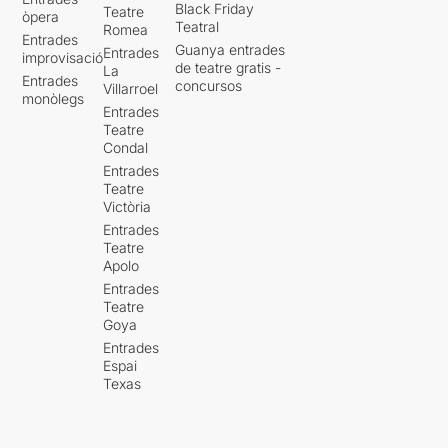
Black Friday
Teatre
òpera
Teatral
Romea
Entrades
Guanya entrades
Entrades
improvisació
de teatre gratis -
La
Entrades
concursos
Villarroel
monòlegs
Entrades
Teatre
Condal
Entrades
Teatre
Victòria
Entrades
Teatre
Apolo
Entrades
Teatre
Goya
Entrades
Espai
Texas