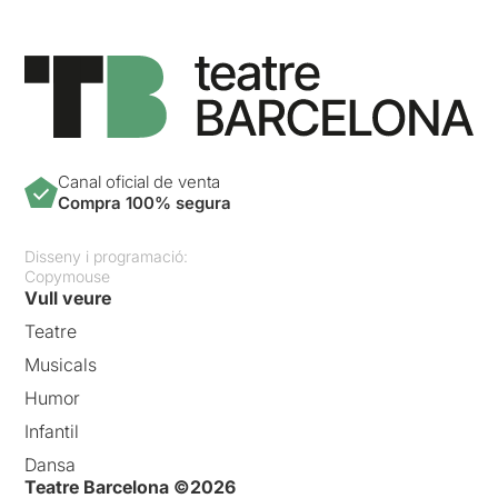
Canal oficial de venta
Compra 100% segura
Disseny i programació:
Copymouse
Vull veure
Teatre
Musicals
Humor
Infantil
Dansa
Teatre Barcelona ©2026