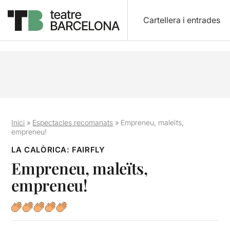
Cartellera i entrades
Inici
»
Espectacles recomanats
»
Empreneu, maleïts,
empreneu!
LA CALÒRICA: FAIRFLY
Empreneu, maleïts,
empreneu!