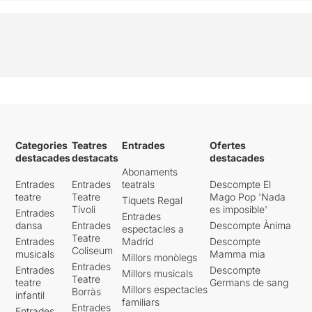
Categories
Teatres
Entrades
Ofertes
destacades
destacats
destacades
Abonaments
Entrades
Entrades
teatrals
Descompte El
teatre
Teatre
Mago Pop 'Nada
Tiquets Regal
Tívoli
es imposible'
Entrades
Entrades
dansa
Entrades
Descompte Ànima
espectacles a
Teatre
Entrades
Madrid
Descompte
Coliseum
musicals
Mamma mia
Millors monòlegs
Entrades
Entrades
Descompte
Millors musicals
Teatre
teatre
Germans de sang
Millors espectacles
Borràs
infantil
familiars
Entrades
Entrades