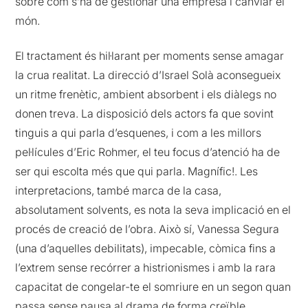
sobre com s’ha de gestionar una empresa i canviar el
món.
El tractament és hil·larant per moments sense amagar
la crua realitat. La direcció d’Israel Solà aconsegueix
un ritme frenètic, ambient absorbent i els diàlegs no
donen treva. La disposició dels actors fa que sovint
tinguis a qui parla d’esquenes, i com a les millors
pel·lícules d’Eric Rohmer, el teu focus d’atenció ha de
ser qui escolta més que qui parla. Magnífic!. Les
interpretacions, també marca de la casa,
absolutament solvents, es nota la seva implicació en el
procés de creació de l’obra. Això sí, Vanessa Segura
(una d’aquelles debilitats), impecable, còmica fins a
l’extrem sense recórrer a histrionismes i amb la rara
capacitat de congelar-te el somriure en un segon quan
passa sense pausa al drama de forma creïble.