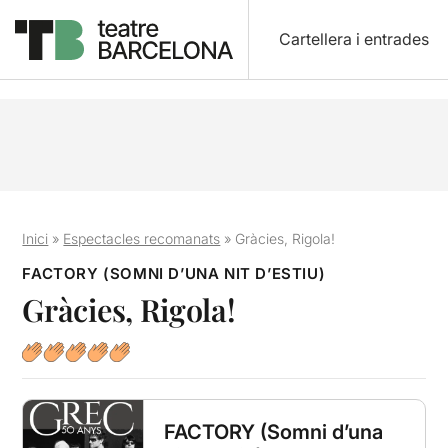
Cartellera i entrades
Inici
»
Espectacles recomanats
»
Gràcies, Rigola!
FACTORY (SOMNI D’UNA NIT D’ESTIU)
Gràcies, Rigola!
FACTORY (Somni d’una