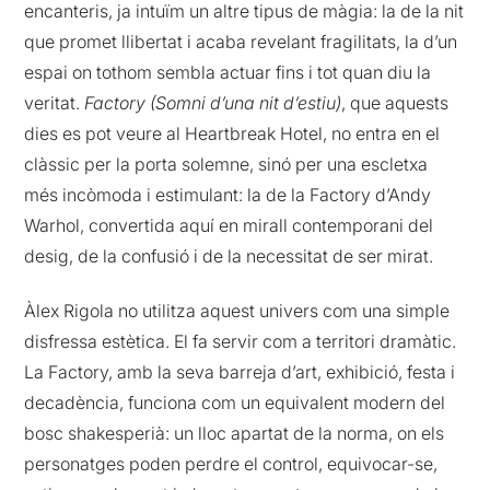
encanteris, ja intuïm un altre tipus de màgia: la de la nit
que promet llibertat i acaba revelant fragilitats, la d’un
espai on tothom sembla actuar fins i tot quan diu la
veritat.
Factory (Somni d’una nit d’estiu)
, que aquests
dies es pot veure al Heartbreak Hotel, no entra en el
clàssic per la porta solemne, sinó per una escletxa
més incòmoda i estimulant: la de la Factory d’Andy
Warhol, convertida aquí en mirall contemporani del
desig, de la confusió i de la necessitat de ser mirat.
Àlex Rigola no utilitza aquest univers com una simple
disfressa estètica. El fa servir com a territori dramàtic.
La Factory, amb la seva barreja d’art, exhibició, festa i
decadència, funciona com un equivalent modern del
bosc shakesperià: un lloc apartat de la norma, on els
personatges poden perdre el control, equivocar-se,