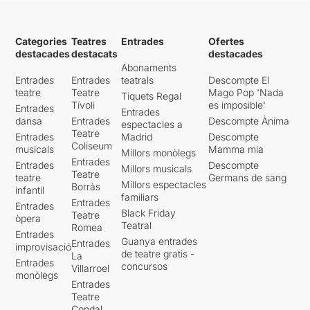
Categories
Teatres
Entrades
Ofertes
destacades
destacats
destacades
Abonaments
Entrades
Entrades
teatrals
Descompte El
teatre
Teatre
Mago Pop 'Nada
Tiquets Regal
Tívoli
es imposible'
Entrades
Entrades
dansa
Entrades
Descompte Ànima
espectacles a
Teatre
Entrades
Madrid
Descompte
Coliseum
musicals
Mamma mia
Millors monòlegs
Entrades
Entrades
Descompte
Millors musicals
Teatre
teatre
Germans de sang
Millors espectacles
Borràs
infantil
familiars
Entrades
Entrades
Black Friday
Teatre
òpera
Teatral
Romea
Entrades
Guanya entrades
Entrades
improvisació
de teatre gratis -
La
Entrades
concursos
Villarroel
monòlegs
Entrades
Teatre
Condal