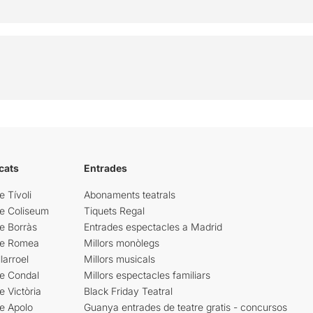
cats
Entrades
e Tívoli
Abonaments teatrals
re Coliseum
Tiquets Regal
e Borràs
Entrades espectacles a Madrid
re Romea
Millors monòlegs
larroel
Millors musicals
re Condal
Millors espectacles familiars
e Victòria
Black Friday Teatral
e Apolo
Guanya entrades de teatre gratis - concursos