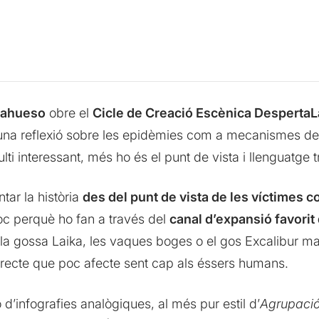
cahueso
obre el
Cicle de Creació Escènica Desperta
d’una reflexió sobre les epidèmies com a mecanismes de p
lti interessant, més ho és el punt de vista i llenguatge
tar la història
des del punt de vista de les víctimes co
loc perquè ho fan a través del
canal d’expansió favori
, la gossa Laika, les vaques boges o el gos Excalibur ma
irecte que poc afecte sent cap als éssers humans.
ó d’infografies analògiques, al més pur estil d’
Agrupació