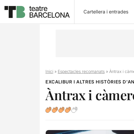
Cartellera i entrades
Inici
»
Espectacles recomanats
»
Àntrax i càm
EXCALIBUR I ALTRES HISTÒRIES D'
Àntrax i càmer