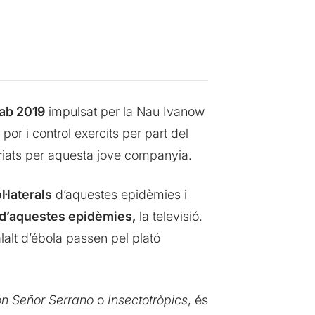
Lab 2019
impulsat per la Nau Ivanow
or i control exercits per part del
 triats per aquesta jove companyia.
l·laterals
d’aquestes epidèmies i
t d’aquestes epidèmies,
la televisió.
lalt d’ébola passen pel plató
n Señor Serrano
o
Insectotròpics
, és