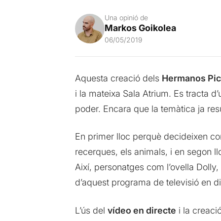
Una opinió de
Markos Goikolea
06/05/2019
Aquesta creació dels
Hermanos Pi
i la mateixa Sala Atrium. Es tracta 
poder. Encara que la temàtica ja resu
En primer lloc perquè decideixen con
recerques, els animals, i en segon l
Així, personatges com l’ovella Dolly
d’aquest programa de televisió en d
L’ús del
vídeo en directe
i la creaci