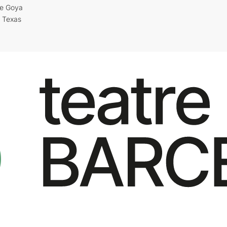
re Goya
i Texas