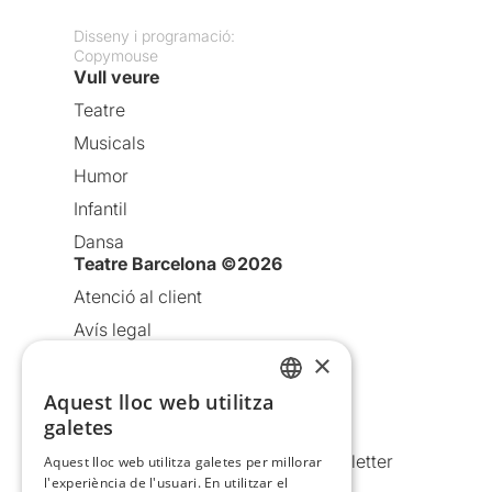
Disseny i programació:
Copymouse
Vull veure
Teatre
Musicals
Humor
Infantil
Dansa
Teatre Barcelona ©2026
Atenció al client
Avís legal
×
Política de privacitat
Política de cookies
Aquest lloc web utilitza
CATALAN
galetes
Condicions d’ús
SPANISH
Comunicacions comercials i Newsletter
Aquest lloc web utilitza galetes per millorar
l'experiència de l'usuari. En utilitzar el