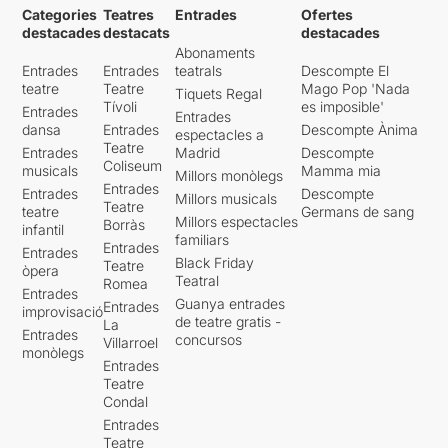
Categories
Teatres
Entrades
Ofertes
destacades
destacats
destacades
Abonaments
Entrades
Entrades
teatrals
Descompte El
teatre
Teatre
Mago Pop 'Nada
Tiquets Regal
Tívoli
es imposible'
Entrades
Entrades
dansa
Entrades
Descompte Ànima
espectacles a
Teatre
Entrades
Madrid
Descompte
Coliseum
musicals
Mamma mia
Millors monòlegs
Entrades
Entrades
Descompte
Millors musicals
Teatre
teatre
Germans de sang
Millors espectacles
Borràs
infantil
familiars
Entrades
Entrades
Black Friday
Teatre
òpera
Teatral
Romea
Entrades
Guanya entrades
Entrades
improvisació
de teatre gratis -
La
Entrades
concursos
Villarroel
monòlegs
Entrades
Teatre
Condal
Entrades
Teatre