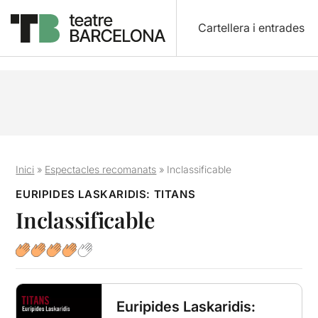
Cartellera i entrades
Inici
»
Espectacles recomanats
»
Inclassificable
EURIPIDES LASKARIDIS: TITANS
Inclassificable
Euripides Laskaridis: