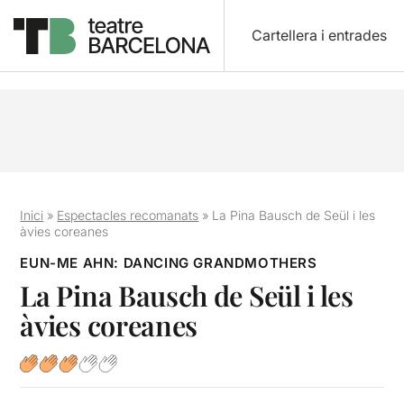
Cartellera i entrades
Inici
»
Espectacles recomanats
»
La Pina Bausch de Seül i les
àvies coreanes
EUN-ME AHN: DANCING GRANDMOTHERS
La Pina Bausch de Seül i les
àvies coreanes