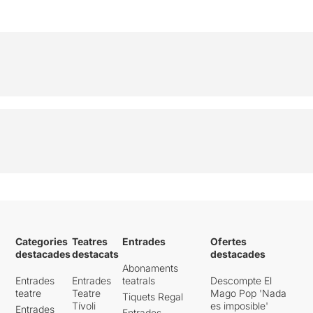
Categories
Teatres
Entrades
Ofertes
destacades
destacats
destacades
Abonaments
Entrades
Entrades
teatrals
Descompte El
teatre
Teatre
Mago Pop 'Nada
Tiquets Regal
Tívoli
es imposible'
Entrades
Entrades