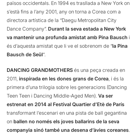
països occidentals. En 1994 es trasllada a New York on
s’està fins a l’any 2001, any on torna a Corea com a
directora artística de la “Daegu Metropolitan City
Dance Company”.
Durant la seva estada a New York
va mantenir una profunda amistat amb Pina Bausch
i
és d’aquesta amistat que li ve el sobrenom de “
la Pina
Bausch de Seül
“.
DANCING GRANDMOTHERS
és una peça creada en
2011,
inspirada en les dones grans de Corea
, i és la
primera d’una trilogia sobre les generacions (Dancing
Teen Teen i Dancing Middle-Aged Men).
Va ser
estrenat en 2014 al Festival Quartier d’Etè de París
transformant l’escenari en una pista de ball gegantina
on
ballen no només els joves ballarins de la seva
companyia sinó també una desena d’àvies coreanes
.