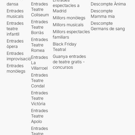
dansa
Entrades
Descompte Ànima
espectacles a
Teatre
Entrades
Madrid
Descompte
Coliseum
musicals
Mamma mia
Millors monòlegs
Entrades
Entrades
Descompte
Millors musicals
Teatre
teatre
Germans de sang
Millors espectacles
Borràs
infantil
familiars
Entrades
Entrades
Black Friday
Teatre
òpera
Teatral
Romea
Entrades
Guanya entrades
Entrades
improvisació
de teatre gratis -
La
Entrades
concursos
Villarroel
monòlegs
Entrades
Teatre
Condal
Entrades
Teatre
Victòria
Entrades
Teatre
Apolo
Entrades
Teatre