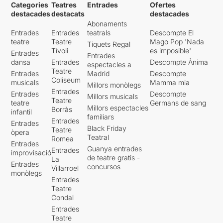
Categories
Teatres
Entrades
Ofertes
destacades
destacats
destacades
Abonaments
Entrades
Entrades
teatrals
Descompte El
teatre
Teatre
Mago Pop 'Nada
Tiquets Regal
Tívoli
es imposible'
Entrades
Entrades
dansa
Entrades
Descompte Ànima
espectacles a
Teatre
Entrades
Madrid
Descompte
Coliseum
musicals
Mamma mia
Millors monòlegs
Entrades
Entrades
Descompte
Millors musicals
Teatre
teatre
Germans de sang
Millors espectacles
Borràs
infantil
familiars
Entrades
Entrades
Black Friday
Teatre
òpera
Teatral
Romea
Entrades
Guanya entrades
Entrades
improvisació
de teatre gratis -
La
Entrades
concursos
Villarroel
monòlegs
Entrades
Teatre
Condal
Entrades
Teatre