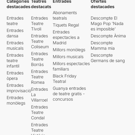
Categories
Teatres
Entrades
Ofertes
destacades
destacats
destacades
Abonaments
Entrades
Entrades
teatrals
Descompte El
teatre
Teatre
Mago Pop 'Nada
Tiquets Regal
Tívoli
es imposible'
Entrades
Entrades
dansa
Entrades
Descompte Ànima
espectacles a
Teatre
Entrades
Madrid
Descompte
Coliseum
musicals
Mamma mia
Millors monòlegs
Entrades
Entrades
Descompte
Millors musicals
Teatre
teatre
Germans de sang
Millors espectacles
Borràs
infantil
familiars
Entrades
Entrades
Black Friday
Teatre
òpera
Teatral
Romea
Entrades
Guanya entrades
Entrades
improvisació
de teatre gratis -
La
Entrades
concursos
Villarroel
monòlegs
Entrades
Teatre
Condal
Entrades
Teatre