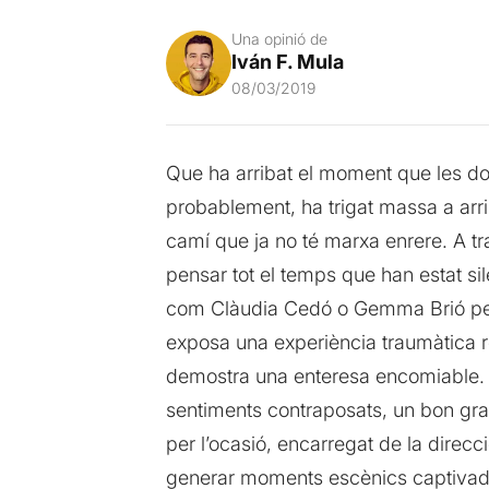
Una opinió de
Iván F. Mula
08/03/2019
Que ha arribat el moment que les don
probablement, ha trigat massa a arri
camí que ja no té marxa enrere. A tr
pensar tot el temps que han estat si
com Clàudia Cedó o Gemma Brió per pa
exposa una experiència traumàtica real
demostra una enteresa encomiable. Esc
sentiments contraposats, un bon gra
per l’ocasió, encarregat de la direcc
generar moments escènics captivadors