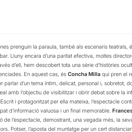
es prenguin la paraula, també als escenaris teatrals, é
bar. Lluny encara d’una paritat efectiva, moltes direct
avés d’ell, hem descobert tota una sèrie d’històries ocu
lenciades. En aquest cas, és
Concha Milla
qui pren el 
rlar d’un tema íntim, delicat, personal i, sobretot, do
 amb l’objectiu de visibilitzar i obrir debat sobre la inf
rit i protagonitzat per ella mateixa, l’espectacle conté
pat d’informació valuosa i un final memorable.
Frances
ió de l’espectacle, demostrant, una vegada més, la seva 
. Potser, l’aposta del muntatge per un cert distanciam