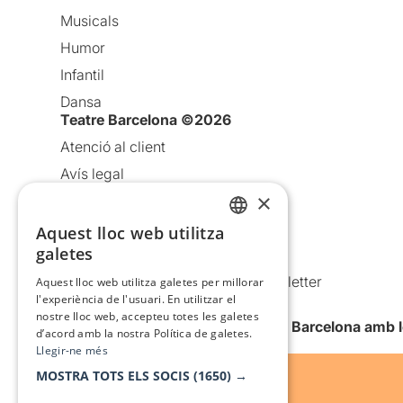
Musicals
Humor
Infantil
Dansa
Teatre Barcelona ©2026
Atenció al client
Avís legal
×
Política de privacitat
Política de cookies
Aquest lloc web utilitza
CATALAN
galetes
Condicions d’ús
SPANISH
Comunicacions comercials i Newsletter
Aquest lloc web utilitza galetes per millorar
l'experiència de l'usuari. En utilitzar el
Anuncia’t
nostre lloc web, accepteu totes les galetes
Vull rebre la newsletter de Teatre Barcelona amb 
d’acord amb la nostra Política de galetes.
Llegir-ne més
MOSTRA TOTS ELS SOCIS
(1650) →