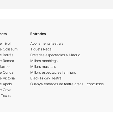
cats
Entrades
e Tívoli
Abonaments teatrals
re Coliseum
Tiquets Regal
e Borràs
Entrades espectacles a Madrid
re Romea
Millors monòlegs
larroel
Millors musicals
re Condal
Millors espectacles familiars
e Victòria
Black Friday Teatral
e Apolo
Guanya entrades de teatre gratis - concursos
re Goya
i Texas