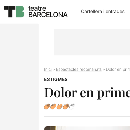
Cartellera i entrades
Inici
»
Espectacles recomanats
»
Dolor en pri
ESTIGMES
Dolor en prim