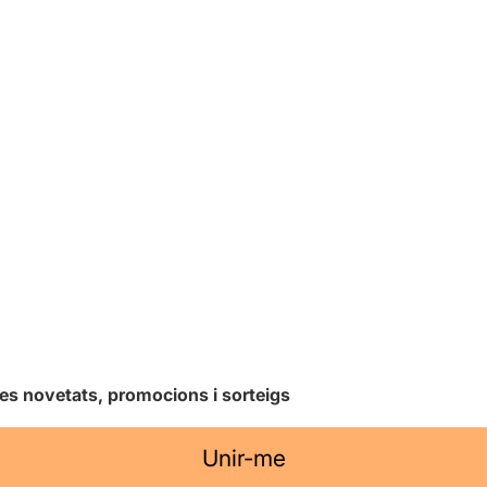
les novetats, promocions i sorteigs
Unir-me