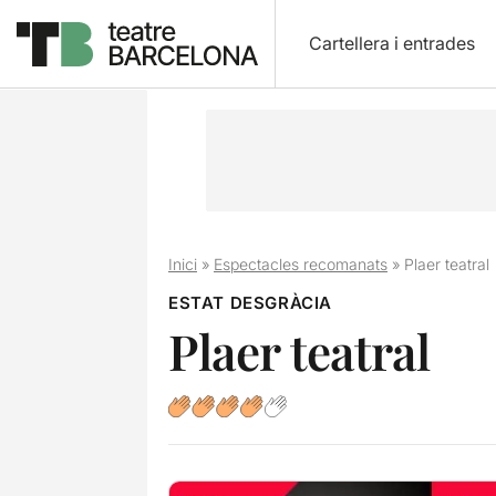
Cartellera i entrades
Inici
»
Espectacles recomanats
»
Plaer teatral
ESTAT DESGRÀCIA
Plaer teatral