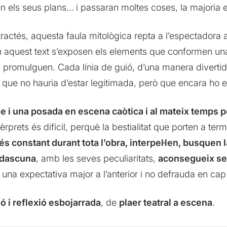
en els seus plans… i passaran moltes coses, la majoria 
ractés, aquesta faula mitològica repta a l’espectadora a
En aquest text s’exposen els elements que conformen una
 promulguen. Cada línia de guió, d’una manera divertid
 que no hauria d’estar legitimada, però que encara ho e
tme i una posada en escena caòtica i al mateix temps 
ntèrprets és difícil, perquè la bestialitat que porten a t
 constant durant tota l’obra, interpel·len, busquen l
dascuna
, amb les seves peculiaritats,
aconsegueix se
s una expectativa major a l’anterior i no defrauda en c
ó i reflexió esbojarrada
, de
plaer teatral a escena
.