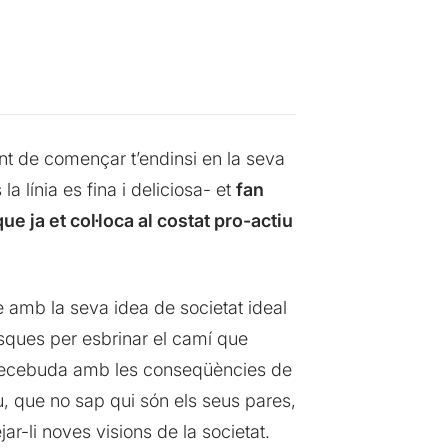
nt de començar t’endinsi en la seva
a línia es fina i deliciosa- et
fan
ue ja et col·loca al costat pro-actiu
re amb la seva idea de societat ideal
sques per esbrinar el camí que
ba decebuda amb les conseqüències de
Déu, que no sap qui són els seus pares,
ar-li noves visions de la societat.