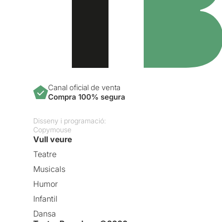
Canal oficial de venta
Compra 100% segura
Disseny i programació:
Copymouse
Vull veure
Teatre
Musicals
Humor
Infantil
Dansa