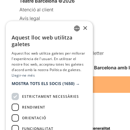
Teatre Barcelona ©2026
Atenció al client
Avís legal
×
Política de privacitat
Política de cookies
Aquest lloc web utilitza
CATALAN
galetes
Condicions d’ús
SPANISH
Comunicacions comercials i Newsletter
Aquest lloc web utilitza galetes per millorar
l'experiència de l'usuari. En utilitzar el
Anuncia’t
nostre lloc web, accepteu totes les galetes
Vull rebre la newsletter de Teatre Barcelona amb 
d’acord amb la nostra Política de galetes.
Llegir-ne més
MOSTRA TOTS ELS SOCIS
(1650) →
ESTRICTAMENT NECESSÀRIES
RENDIMENT
ORIENTACIÓ
Amb el suport de
FUNCIONALITAT