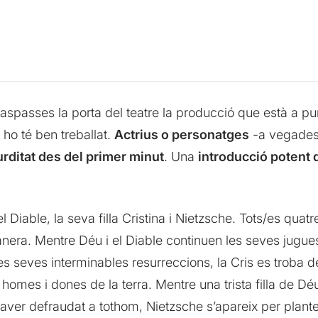
aspasses la porta del teatre la producció que està a pu
 ho té ben treballat.
Actrius o personatges
-a vegades l
urditat des del primer minut
. Una
introducció potent q
Diable, la seva filla Cristina i Nietzsche. Tots/es quat
anera. Mentre Déu i el Diable continuen les seves jugue
e les seves interminables resurreccions, la Cris es tro
als homes i dones de la terra. Mentre una trista filla de 
aver defraudat a tothom, Nietzsche s’apareix per plantej