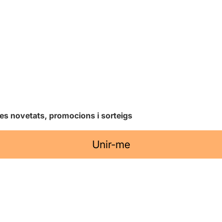
les novetats, promocions i sorteigs
Unir-me