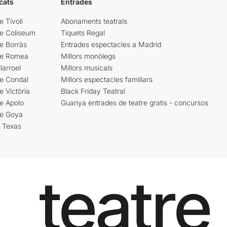
cats
Entrades
e Tívoli
Abonaments teatrals
re Coliseum
Tiquets Regal
e Borràs
Entrades espectacles a Madrid
re Romea
Millors monòlegs
larroel
Millors musicals
re Condal
Millors espectacles familiars
e Victòria
Black Friday Teatral
e Apolo
Guanya entrades de teatre gratis - concursos
re Goya
i Texas