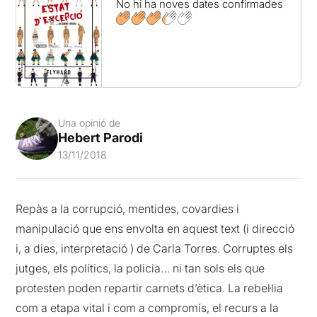
No hi ha noves dates confirmades
Una opinió de
Hebert Parodi
13/11/2018
Repàs a la corrupció, mentides, covardies i
manipulació que ens envolta en aquest text (i direcció
i, a dies, interpretació ) de Carla Torres. Corruptes els
jutges, els polítics, la policia… ni tan sols els que
protesten poden repartir carnets d’ètica. La rebel·lia
com a etapa vital i com a compromís, el recurs a la