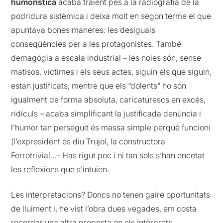
humorística
acaba traient pes a la radiografia de la
podridura sistèmica i deixa molt en segon terme el que
apuntava bones maneres: les desiguals
conseqüències per a les protagonistes. També
demagògia a escala industrial – les noies són, sense
matisos, víctimes i els seus actes, siguin els que siguin,
estan justificats, mentre que els “dolents” ho són
igualment de forma absoluta, caricaturescs en excés,
ridículs – acaba simplificant la justificada denúncia i
l’humor tan perseguit és massa simple perquè funcioni
(l’expresident és diu Trujol, la constructora
Ferrotrivial…- Has rigut poc i ni tan sols s’han encetat
les reflexions que s’intuien.
Les interpretacions? Doncs no tenen gaire oportunitats
de lluiment i, he vist l’obra dues vegades, em costa
recordar una altra proposta on els intèrprets