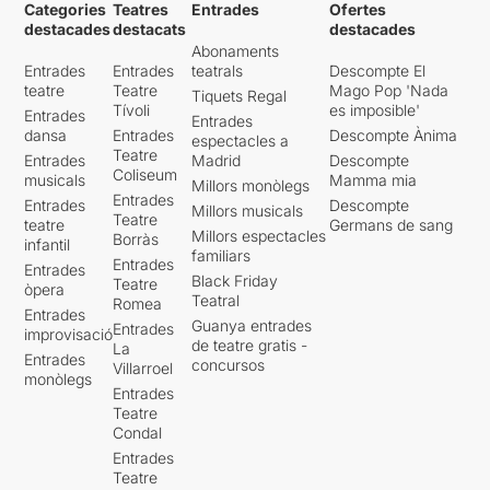
Categories
Teatres
Entrades
Ofertes
destacades
destacats
destacades
Abonaments
Entrades
Entrades
teatrals
Descompte El
teatre
Teatre
Mago Pop 'Nada
Tiquets Regal
Tívoli
es imposible'
Entrades
Entrades
dansa
Entrades
Descompte Ànima
espectacles a
Teatre
Entrades
Madrid
Descompte
Coliseum
musicals
Mamma mia
Millors monòlegs
Entrades
Entrades
Descompte
Millors musicals
Teatre
teatre
Germans de sang
Millors espectacles
Borràs
infantil
familiars
Entrades
Entrades
Black Friday
Teatre
òpera
Teatral
Romea
Entrades
Guanya entrades
Entrades
improvisació
de teatre gratis -
La
Entrades
concursos
Villarroel
monòlegs
Entrades
Teatre
Condal
Entrades
Teatre