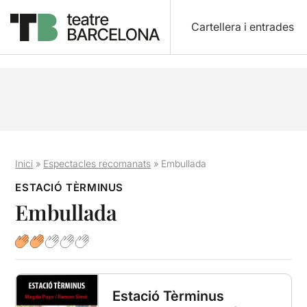
Cartellera i entrades
Inici
»
Espectacles recomanats
»
Embullada
ESTACIÓ TÈRMINUS
Embullada
Estació Tèrminus