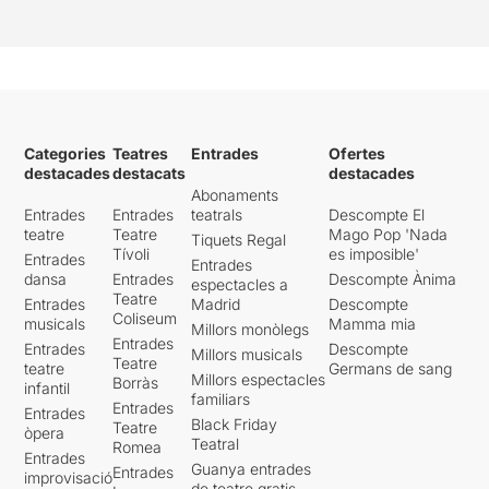
Categories
Teatres
Entrades
Ofertes
destacades
destacats
destacades
Abonaments
Entrades
Entrades
teatrals
Descompte El
teatre
Teatre
Mago Pop 'Nada
Tiquets Regal
Tívoli
es imposible'
Entrades
Entrades
dansa
Entrades
Descompte Ànima
espectacles a
Teatre
Entrades
Madrid
Descompte
Coliseum
musicals
Mamma mia
Millors monòlegs
Entrades
Entrades
Descompte
Millors musicals
Teatre
teatre
Germans de sang
Millors espectacles
Borràs
infantil
familiars
Entrades
Entrades
Black Friday
Teatre
òpera
Teatral
Romea
Entrades
Guanya entrades
Entrades
improvisació
de teatre gratis -