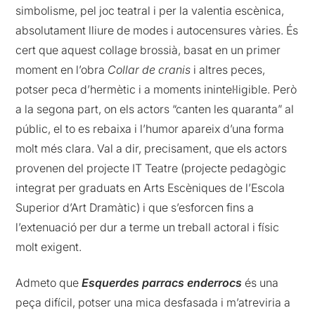
simbolisme, pel joc teatral i per la valentia escènica,
absolutament lliure de modes i autocensures vàries. És
cert que aquest collage brossià, basat en un primer
moment en l’obra
Collar de cranis
i altres peces,
potser peca d’hermètic i a moments inintel·ligible. Però
a la segona part, on els actors “canten les quaranta” al
públic, el to es rebaixa i l’humor apareix d’una forma
molt més clara. Val a dir, precisament, que els actors
provenen del projecte IT Teatre (projecte pedagògic
integrat per graduats en Arts Escèniques de l’Escola
Superior d’Art Dramàtic) i que s’esforcen fins a
l’extenuació per dur a terme un treball actoral i físic
molt exigent.
Admeto que
Esquerdes parracs enderrocs
és una
peça difícil, potser una mica desfasada i m’atreviria a