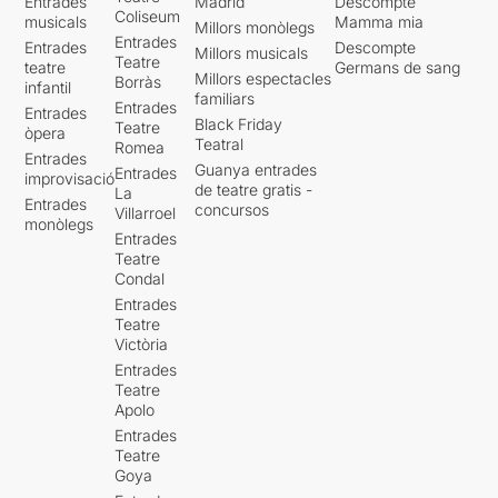
Entrades
Madrid
Descompte
Coliseum
musicals
Mamma mia
Millors monòlegs
Entrades
Entrades
Descompte
Millors musicals
Teatre
teatre
Germans de sang
Millors espectacles
Borràs
infantil
familiars
Entrades
Entrades
Black Friday
Teatre
òpera
Teatral
Romea
Entrades
Guanya entrades
Entrades
improvisació
de teatre gratis -
La
Entrades
concursos
Villarroel
monòlegs
Entrades
Teatre
Condal
Entrades
Teatre
Victòria
Entrades
Teatre
Apolo
Entrades
Teatre
Goya