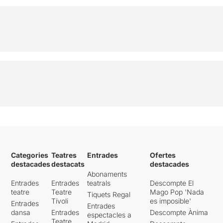
Categories
Teatres
Entrades
Ofertes
destacades
destacats
destacades
Abonaments
Entrades
Entrades
teatrals
Descompte El
teatre
Teatre
Mago Pop 'Nada
Tiquets Regal
Tívoli
es imposible'
Entrades
Entrades
dansa
Entrades
Descompte Ànima
espectacles a
Teatre