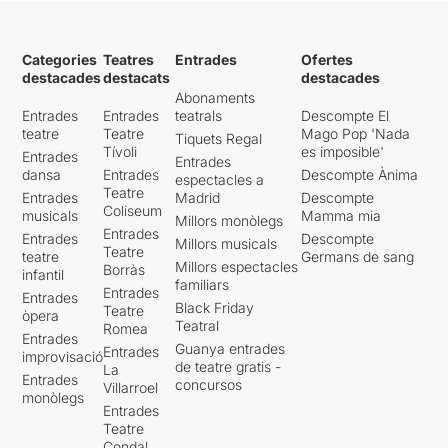
Categories
Teatres
Entrades
Ofertes
destacades
destacats
destacades
Abonaments
Entrades
Entrades
teatrals
Descompte El
teatre
Teatre
Mago Pop 'Nada
Tiquets Regal
Tívoli
es imposible'
Entrades
Entrades
dansa
Entrades
Descompte Ànima
espectacles a
Teatre
Entrades
Madrid
Descompte
Coliseum
musicals
Mamma mia
Millors monòlegs
Entrades
Entrades
Descompte
Millors musicals
Teatre
teatre
Germans de sang
Millors espectacles
Borràs
infantil
familiars
Entrades
Entrades
Black Friday
Teatre
òpera
Teatral
Romea
Entrades
Guanya entrades
Entrades
improvisació
de teatre gratis -
La
Entrades
concursos
Villarroel
monòlegs
Entrades
Teatre
Condal