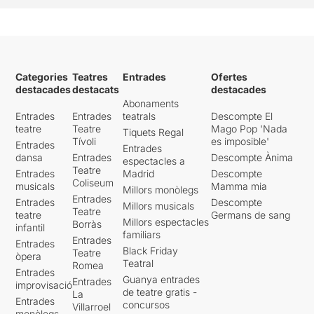
Categories
Teatres
Entrades
Ofertes
destacades
destacats
destacades
Abonaments
Entrades
Entrades
teatrals
Descompte El
teatre
Teatre
Mago Pop 'Nada
Tiquets Regal
Tívoli
es imposible'
Entrades
Entrades
dansa
Entrades
Descompte Ànima
espectacles a
Teatre
Entrades
Madrid
Descompte
Coliseum
musicals
Mamma mia
Millors monòlegs
Entrades
Entrades
Descompte
Millors musicals
Teatre
teatre
Germans de sang
Millors espectacles
Borràs
infantil
familiars
Entrades
Entrades
Black Friday
Teatre
òpera
Teatral
Romea
Entrades
Guanya entrades
Entrades
improvisació
de teatre gratis -
La
Entrades
concursos
Villarroel
monòlegs