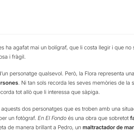
s ha agafat mai un bolígraf, que li costa llegir i que n
sa i fràgil.
d’un personatge qualsevol. Però, la Flora representa u
persones
. Ni tan sols recorda les seves memòries de la s
ecorda tot allò que li interessa que sàpiga.
re aquests dos personatges que es troben amb una situa
 per un fotògraf.
En El Fondo
és una obra que sobretot
f
eta de manera brillant a Pedro, un
maltractador de ma