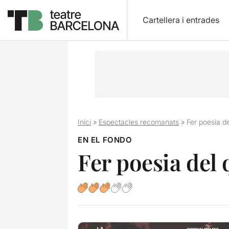
Cartellera i entrades
Inici
»
Espectacles recomanats
»
Fer poesia d
EN EL FONDO
Fer poesia del