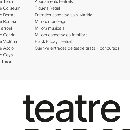
e Tívoli
Abonaments teatrals
re Coliseum
Tiquets Regal
e Borràs
Entrades espectacles a Madrid
re Romea
Millors monòlegs
larroel
Millors musicals
re Condal
Millors espectacles familiars
e Victòria
Black Friday Teatral
e Apolo
Guanya entrades de teatre gratis - concursos
re Goya
i Texas