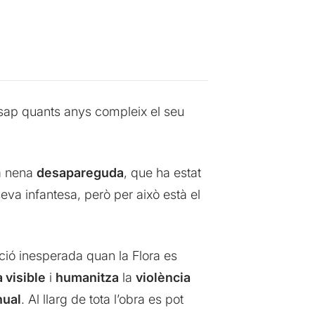
o sap quants anys compleix el seu
na nena
desapareguda
, que ha estat
eva infantesa, però per això està el
ció inesperada quan la Flora es
a visible
i
humanitza
la
violència
nual
. Al llarg de tota l’obra es pot