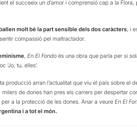
ent el succeeix un d’amor i comprensió cap a la Flora, 
ballen molt bé la part sensible dels dos caràcters
, i 
 sentir compassió pel maltractador.
eminisme
,
En El Fondo
és una obra que parla per si so
‘Jo, tu, elles’.
ta producció arran l’actualitat que viu el país sobre el d
, milers de dones han pres els carrers per despertar co
s per a la protecció de les dones. Anar a veure
En El Fo
rgentina i a tot el món.