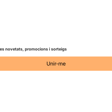
les novetats, promocions i sorteigs
Unir-me