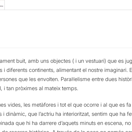
ent buit, amb uns objectes ( i un vestuari) que es jug
 i diferents continents, alimentant el nostre imaginari. 
persones que les envolten. Paral·lelisme entre dues hist
, i tan pròximes al mateix temps.
vides, les metàfores i tot el que ocorre i al que es fa 
s i dinàmic, que l’actriu ha interioritzat, sentim que ha
inada que hi ha darrere d’aquets minuts en escena, no so