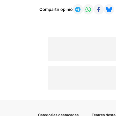
Compartir opinió
Categories destacades
Teatres desta