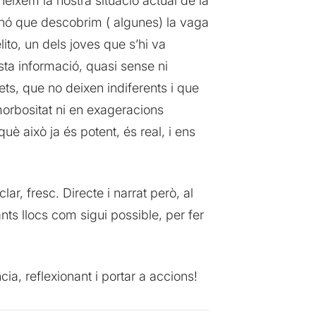
eixem la nostra situació actual de la
sinó que descobrim ( algunes) la vaga
ito, un dels joves que s’hi va
sta informació, quasi sense ni
ts, que no deixen indiferents i que
morbositat ni en exageracions
è això ja és potent, és real, i ens
lar, fresc. Directe i narrat però, al
nts llocs com sigui possible, per fer
a, reflexionant i portar a accions!