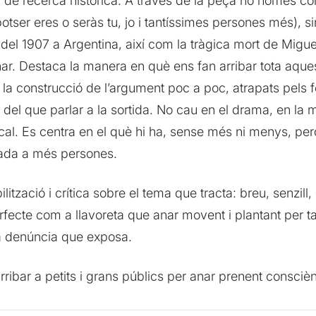
i de recerca històrica. A través de la peça no només con
potser eres o seràs tu, jo i tantíssimes persones més), 
del 1907 a Argentina, així com la tràgica mort de Miguel
inar. Destaca la manera en què ens fan arribar tota aque
a construcció de l’argument poc a poc, atrapats pels fe
 del que parlar a la sortida. No cau en el drama, en la 
al. Es centra en el què hi ha, sense més ni menys, perqu
gada a més persones.
ització i crítica sobre el tema que tracta: breu, senzill, c
rfecte com a llavoreta que anar movent i plantant per ta
 la denúncia que exposa.
ar a petits i grans públics per anar prenent consciènci