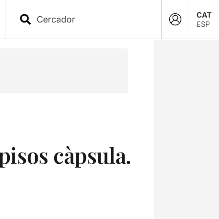
CAT
ESP
 pisos càpsula.