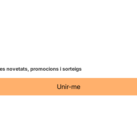
les novetats, promocions i sorteigs
Unir-me