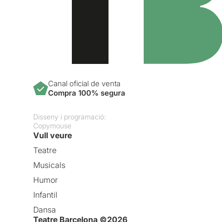
Canal oficial de venta
Compra 100% segura
Disseny i programació:
Copymouse
Vull veure
Teatre
Musicals
Humor
Infantil
Dansa
Teatre Barcelona ©2026