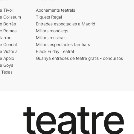
e Tívoli
Abonaments teatrals
re Coliseum
Tiquets Regal
e Borràs
Entrades espectacles a Madrid
re Romea
Millors monòlegs
larroel
Millors musicals
re Condal
Millors espectacles familiars
e Victòria
Black Friday Teatral
e Apolo
Guanya entrades de teatre gratis - concursos
re Goya
i Texas