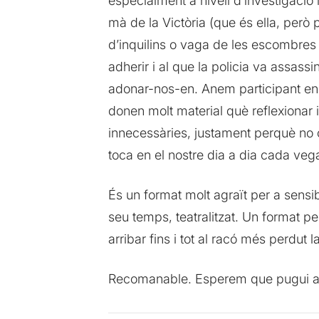
especialment a nivell d’investigació 
mà de la Victòria (que és ella, però 
d’inquilins o vaga de les escombres 
adherir i al que la policia va assass
adonar-nos-en. Anem participant en l
donen molt material què reflexionar i
innecessàries, justament perquè no c
toca en el nostre dia a dia cada ve
És un format molt agraït per a sensibil
seu temps, teatralitzat. Un format pe
arribar fins i tot al racó més perdut
Recomanable. Esperem que pugui arrib