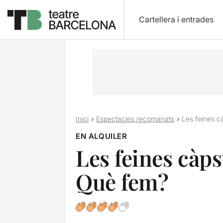
Cartellera i entrades
Inici
»
Espectacles recomanats
»
Les feines c
EN ALQUILER
Les feines càps
Què fem?