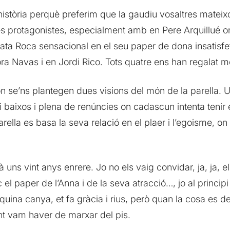
història perquè preferim que la gaudiu vosaltres mateix
res protagonistes, especialment amb en Pere Arquillué o
’ Àgata Roca sensacional en el seu paper de dona insatisfe
ra Navas i en Jordi Rico. Tots quatre ens han regalat m
n se’ns plantegen dues visions del món de la parella. U
i baixos i plena de renúncies on cadascun intenta tenir 
parella es basa la seva relació en el plaer i l’egoisme, o
à uns vint anys enrere. Jo no els vaig convidar, ja, ja, e
l paper de l’Anna i de la seva atracció…, jo al principi
uina canya, et fa gràcia i rius, però quan la cosa es d
nt vam haver de marxar del pis.