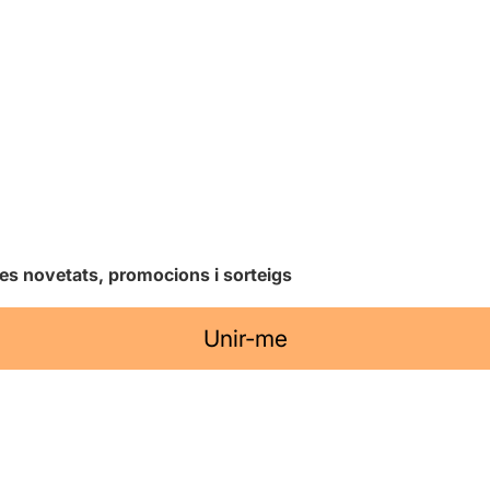
les novetats, promocions i sorteigs
Unir-me