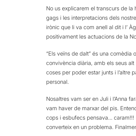
No us explicarem el transcurs de la 
gags i les interpretacions dels nost
irònic que li va com anell al dit i l
positivament les actuacions de la No
“Els veïns de dalt” és una comèdia o
convivència diària, amb els seus alt 
coses per poder estar junts i l’altre 
personal.
Nosaltres vam ser en Juli i l’Anna far
vam haver de marxar del pis. Entenc e
cops i esbufecs pensava… caram!!! q
converteix en un problema. Finalme