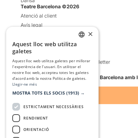
Dansa
Teatre Barcelona ©2026
Atenció al client
Avís legal
×
Política de privacitat
Aquest lloc web utilitza
Política de cookies
CATALAN
galetes
Condicions d’ús
SPANISH
Aquest lloc web utilitza galetes per millorar
Comunicacions comercials i Newsletter
l'experiència de l'usuari. En utilitzar el
Anuncia’t
nostre lloc web, accepteu totes les galetes
Vull rebre la newsletter de Teatre Barcelona amb 
d’acord amb la nostra Política de galetes.
Llegir-ne més
MOSTRA TOTS ELS SOCIS
(1913) →
ESTRICTAMENT NECESSÀRIES
RENDIMENT
ORIENTACIÓ
Amb el suport de