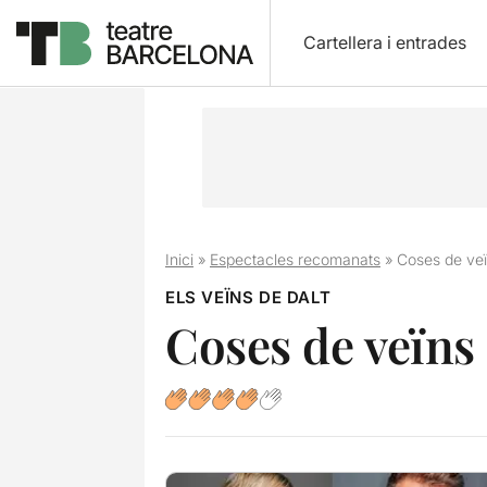
Cartellera i entrades
Inici
»
Espectacles recomanats
»
Coses de ve
ELS VEÏNS DE DALT
Coses de veïns