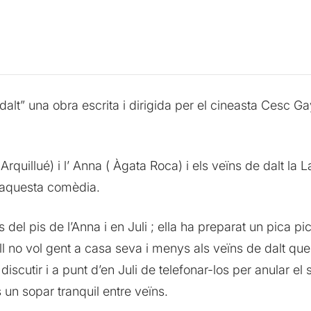
alt” una obra escrita i dirigida per el cineasta Cesc Ga
rquillué) i l’ Anna ( Àgata Roca) i els veïns de dalt la 
d’aquesta comèdia.
 del pis de l’Anna i en Juli ; ella ha preparat un pica p
ll no vol gent a casa seva i menys als veïns de dalt que
scutir i a punt d’en Juli de telefonar-los per anular el s
un sopar tranquil entre veïns.