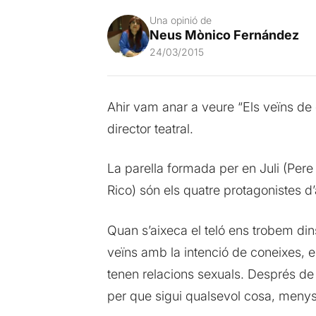
Una opinió de
Neus Mònico Fernández
24/03/2015
Ahir vam anar a veure “Els veïns de d
director teatral.
La parella formada per en Juli (Pere A
Rico) són els quatre protagonistes 
Quan s’aixeca el teló ens trobem dins
veïns amb la intenció de coneixes, e
tenen relacions sexuals. Després de di
per que sigui qualsevol cosa, menys 