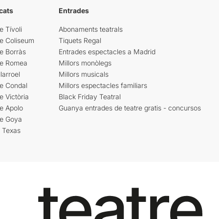
cats
Entrades
e Tívoli
Abonaments teatrals
re Coliseum
Tiquets Regal
e Borràs
Entrades espectacles a Madrid
re Romea
Millors monòlegs
larroel
Millors musicals
re Condal
Millors espectacles familiars
e Victòria
Black Friday Teatral
e Apolo
Guanya entrades de teatre gratis - concursos
re Goya
i Texas