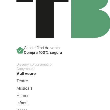
Canal oficial de venta
Compra 100% segura
Disseny i programació:
Copymouse
Vull veure
Teatre
Musicals
Humor
Infantil