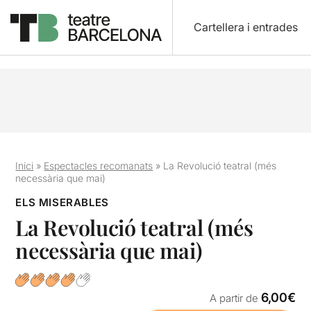
Cartellera i entrades
Inici
»
Espectacles recomanats
»
La Revolució teatral (més
necessària que mai)
ELS MISERABLES
La Revolució teatral (més
necessària que mai)
6,00€
A partir de