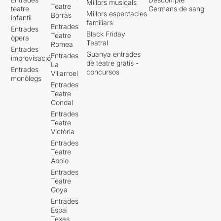
Millors musicals
Teatre
teatre
Germans de sang
Millors espectacles
Borràs
infantil
familiars
Entrades
Entrades
Black Friday
Teatre
òpera
Teatral
Romea
Entrades
Guanya entrades
Entrades
improvisació
de teatre gratis -
La
Entrades
concursos
Villarroel
monòlegs
Entrades
Teatre
Condal
Entrades
Teatre
Victòria
Entrades
Teatre
Apolo
Entrades
Teatre
Goya
Entrades
Espai
Texas