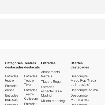
Categories
Teatres
Entrades
Ofertes
destacades
destacats
destacades
Abonaments
Entrades
Entrades
teatrals
Descompte El
teatre
Teatre
Mago Pop 'Nada
Tiquets Regal
Tívoli
es imposible'
Entrades
Entrades
dansa
Entrades
Descompte Ànima
espectacles a
Teatre
Entrades
Madrid
Descompte
Coliseum
musicals
Mamma mia
Millors monòlegs
Entrades
Entrades
Descompte