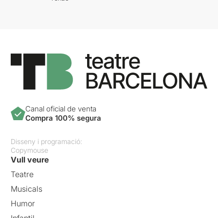
Canal oficial de venta
Compra 100% segura
Disseny i programació:
Copymouse
Vull veure
Teatre
Musicals
Humor