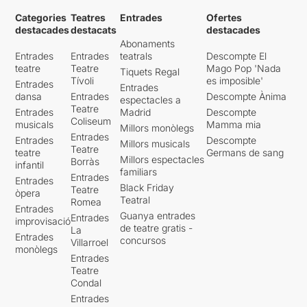
Categories
Teatres
Entrades
Ofertes
destacades
destacats
destacades
Abonaments
Entrades
Entrades
teatrals
Descompte El
teatre
Teatre
Mago Pop 'Nada
Tiquets Regal
Tívoli
es imposible'
Entrades
Entrades
dansa
Entrades
Descompte Ànima
espectacles a
Teatre
Entrades
Madrid
Descompte
Coliseum
musicals
Mamma mia
Millors monòlegs
Entrades
Entrades
Descompte
Millors musicals
Teatre
teatre
Germans de sang
Millors espectacles
Borràs
infantil
familiars
Entrades
Entrades
Black Friday
Teatre
òpera
Teatral
Romea
Entrades
Guanya entrades
Entrades
improvisació
de teatre gratis -
La
Entrades
concursos
Villarroel
monòlegs
Entrades
Teatre
Condal
Entrades