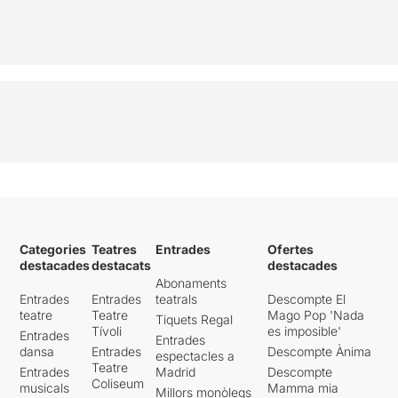
Categories
Teatres
Entrades
Ofertes
destacades
destacats
destacades
Abonaments
Entrades
Entrades
teatrals
Descompte El
teatre
Teatre
Mago Pop 'Nada
Tiquets Regal
Tívoli
es imposible'
Entrades
Entrades
dansa
Entrades
Descompte Ànima
espectacles a
Teatre
Entrades
Madrid
Descompte
Coliseum
musicals
Mamma mia
Millors monòlegs