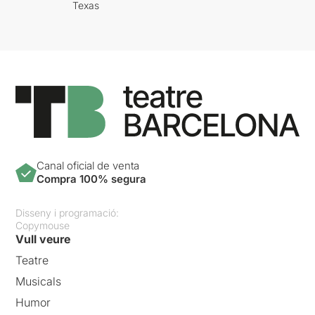
Texas
Canal oficial de venta
Compra 100% segura
Disseny i programació:
Copymouse
Vull veure
Teatre
Musicals
Humor