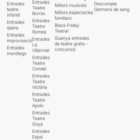
Entrades
Entrades
Descompte
Millors musicals
Teatre
teatre
Germans de sang
Millors espectacles
Borràs
infantil
familiars
Entrades
Entrades
Black Friday
Teatre
òpera
Teatral
Romea
Entrades
Guanya entrades
Entrades
improvisació
de teatre gratis -
La
Entrades
concursos
Villarroel
monòlegs
Entrades
Teatre
Condal
Entrades
Teatre
Victòria
Entrades
Teatre
Apolo
Entrades
Teatre
Goya
Entrades
Espai