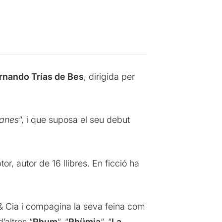
rnando Trías de Bes
, dirigida per
manes
“, i que suposa el seu debut
r, autor de 16 llibres. En ficció ha
& Cia i compagina la seva feina com
’altres “
Rhum
“, “
Rhümia
“, “
La