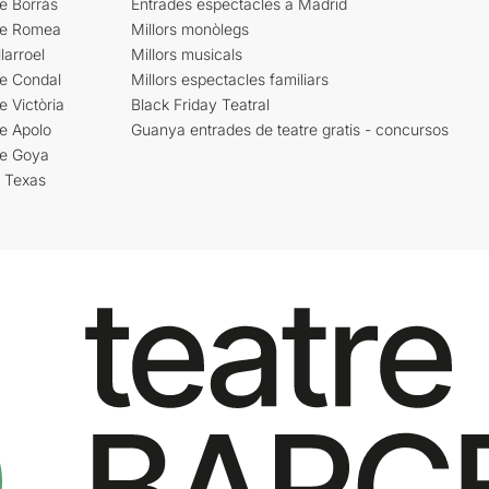
e Borràs
Entrades espectacles a Madrid
re Romea
Millors monòlegs
larroel
Millors musicals
re Condal
Millors espectacles familiars
e Victòria
Black Friday Teatral
e Apolo
Guanya entrades de teatre gratis - concursos
re Goya
i Texas