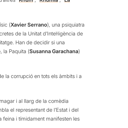
sic (
Xavier Serrano
), una psiquiatra
etes de la Unitat d’Intel·ligència de
itatge. Han de decidir si una
, la Paquita (
Susanna Garachana
)
e la corrupció en tots els àmbits i a
magar i al llarg de la comèdia
la el representant de l’Estat i del
a feina i tímidament manifesten les