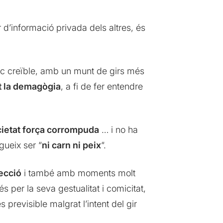
r d’informació privada dels altres, és
oc creïble, amb un munt de girs més
t la demagògia
, a fi de fer entendre
ocietat força corrompuda
… i no ha
gueix ser “
ni carn ni peix
“.
ecció
i també amb moments molt
s per la seva gestualitat i comicitat,
és previsible malgrat l’intent del gir