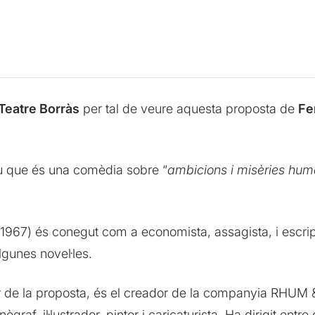
Teatre Borràs
per tal de veure aquesta proposta de
Fe
iu que és una comèdia sobre “
ambicions i misèries hu
1967) és conegut com a economista, assagista, i escripto
lgunes novel·les.
or de la proposta, és el creador de la companyia RHUM 
raf, il·lustrador, pintor i caricaturista. Ha dirigit entre d