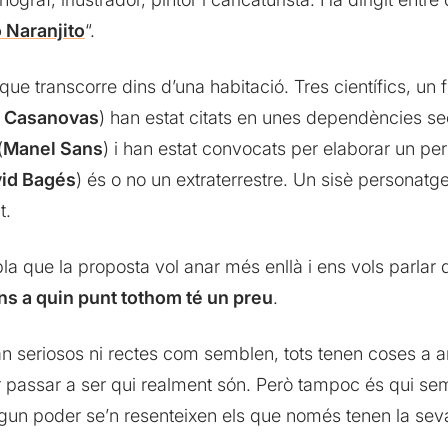
 Naranjito
“.
ue transcorre dins d’una habitació. Tres científics, un fí
x Casanovas
) han estat citats en unes dependències secr
(
Manel Sans
) i han estat convocats per elaborar un per
id Bagés
) és o no un extraterrestre. Un sisè personatge
t.
a que la proposta vol anar més enllà i ens vols parlar d
ins a quin punt tothom té un preu
.
tan seriosos ni rectes com semblen, tots tenen coses a a
 passar a ser qui realment són. Però tampoc és qui semb
lgun poder se’n resenteixen els que només tenen la sev