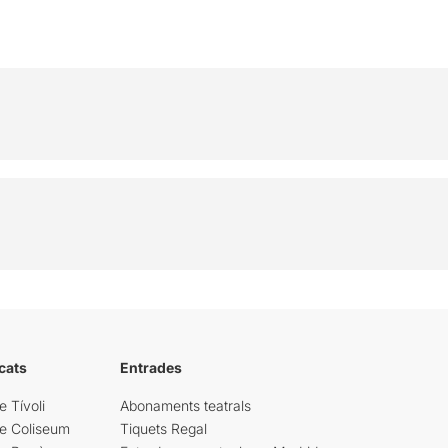
cats
Entrades
e Tívoli
Abonaments teatrals
re Coliseum
Tiquets Regal