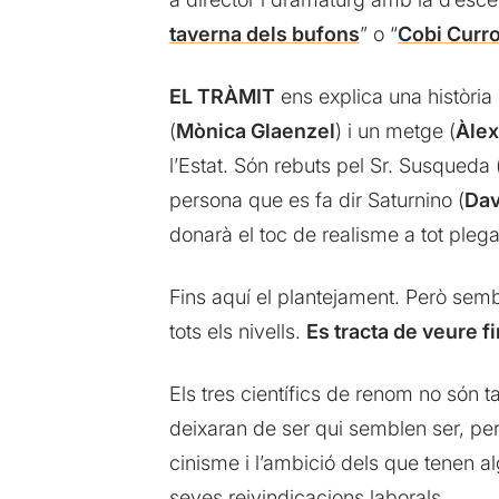
taverna dels bufons
” o “
Cobi Curro
EL TRÀMIT
ens explica una història q
(
Mònica Glaenzel
) i un metge (
Àle
l’Estat. Són rebuts pel Sr. Susqueda 
persona que es fa dir Saturnino (
Dav
donarà el toc de realisme a tot plega
Fins aquí el plantejament. Però sembl
tots els nivells.
Es tracta de veure f
Els tres científics de renom no són 
deixaran de ser qui semblen ser, per
cinisme i l’ambició dels que tenen a
seves reivindicacions laborals.