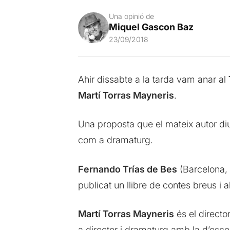
Una opinió de
Miquel Gascon Baz
23/09/2018
Ahir dissabte a la tarda vam anar al
Martí Torras Mayneris
.
Una proposta que el mateix autor d
com a dramaturg.
Fernando Trías de Bes
(Barcelona, 
publicat un llibre de contes breus i a
Martí Torras Mayneris
és el direct
a director i dramaturg amb la d’escenòg