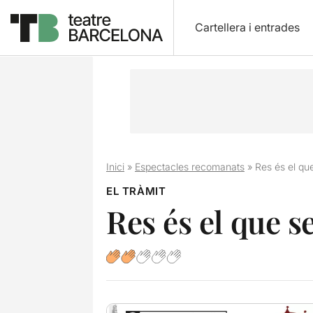
Cartellera i entrades
Inici
»
Espectacles recomanats
»
Res és el qu
EL TRÀMIT
Res és el que 