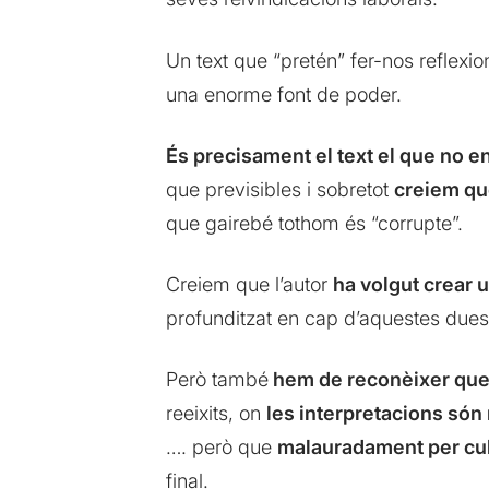
Un text que “pretén” fer-nos reflexio
una enorme font de poder.
És precisament el text el que no e
que previsibles i sobretot
creiem qu
que gairebé tothom és “corrupte”.
Creiem que l’autor
ha volgut crear 
profunditzat en cap d’aquestes dues 
Però també
hem de reconèixer que 
reeixits, on
les interpretacions só
…. però que
malauradament per culp
final.