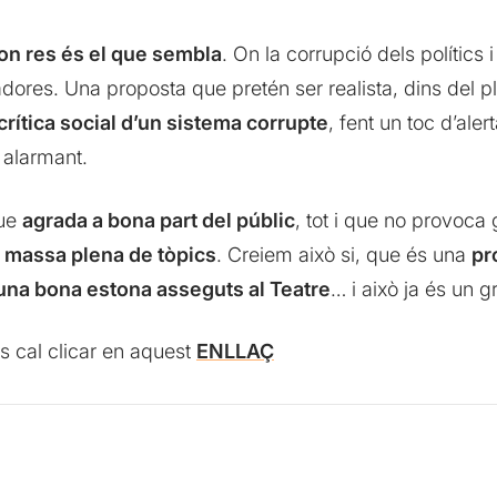
n res és el que sembla
. On la corrupció dels polítics 
adores. Una proposta que pretén ser realista, dins del p
crítica social d’un sistema corrupte
, fent un toc d’aler
 alarmant.
que
agrada a bona part del públic
, tot i que no provoca 
i massa plena de tòpics
. Creiem això si, que és una
pr
 una bona estona asseguts al Teatre
… i això ja és un g
s cal clicar en aquest
ENLLAÇ