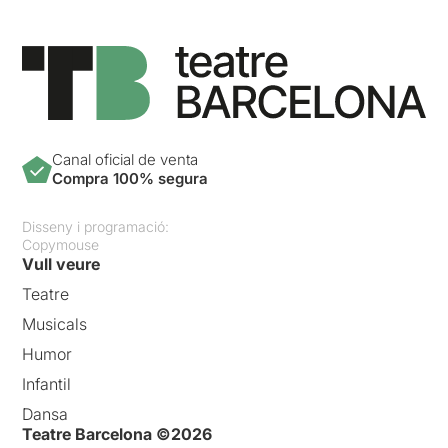
Canal oficial de venta
Compra 100% segura
Disseny i programació:
Copymouse
Vull veure
Teatre
Musicals
Humor
Infantil
Dansa
Teatre Barcelona ©2026