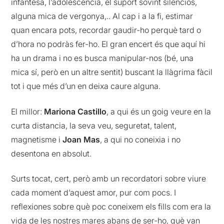
infantesa, l’adolescència, el suport sovint silenciós,
alguna mica de vergonya,.. Al cap i a la fi, estimar
quan encara pots, recordar gaudir-ho perquè tard o
d’hora no podràs fer-ho. El gran encert és que aquí hi
ha un drama i no es busca manipular-nos (bé, una
mica sí, però en un altre sentit) buscant la llàgrima fàcil
tot i que més d’un en deixa caure alguna.
El millor:
Mariona Castillo
, a qui és un goig veure en la
curta distancia, la seva veu, seguretat, talent,
magnetisme i
Joan Mas
, a qui no coneixia i no
desentona en absolut.
Surts tocat, cert, però amb un recordatori sobre viure
cada moment d’aquest amor, pur com pocs. I
reflexiones sobre què poc coneixem els fills com era la
vida de les nostres mares abans de ser-ho, què van