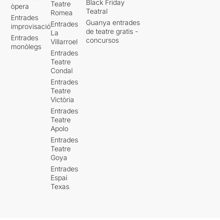
Black Friday
Teatre
òpera
Teatral
Romea
Entrades
Guanya entrades
Entrades
improvisació
de teatre gratis -
La
Entrades
concursos
Villarroel
monòlegs
Entrades
Teatre
Condal
Entrades
Teatre
Victòria
Entrades
Teatre
Apolo
Entrades
Teatre
Goya
Entrades
Espai
Texas