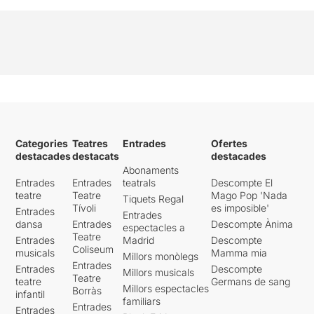
Categories
Teatres
Entrades
Ofertes
destacades
destacats
destacades
Abonaments
Entrades
Entrades
teatrals
Descompte El
teatre
Teatre
Mago Pop 'Nada
Tiquets Regal
Tívoli
es imposible'
Entrades
Entrades
dansa
Entrades
Descompte Ànima
espectacles a
Teatre
Entrades
Madrid
Descompte
Coliseum
musicals
Mamma mia
Millors monòlegs
Entrades
Entrades
Descompte
Millors musicals
Teatre
teatre
Germans de sang
Millors espectacles
Borràs
infantil
familiars
Entrades
Entrades