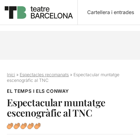
Cartellera i entrades
Inici
»
Espectacles recomanats
»
Espectacular muntatge
escenogràfic al TNC
EL TEMPS I ELS CONWAY
Espectacular muntatge
escenogràfic al TNC