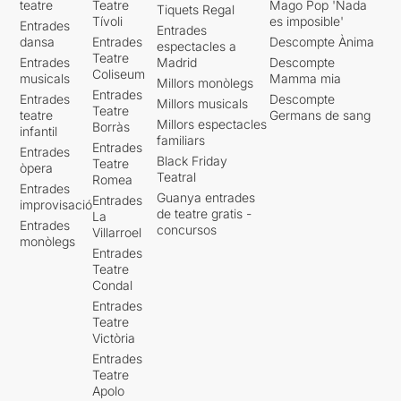
teatre
Teatre
Mago Pop 'Nada
Tiquets Regal
Tívoli
es imposible'
Entrades
Entrades
dansa
Entrades
Descompte Ànima
espectacles a
Teatre
Entrades
Madrid
Descompte
Coliseum
musicals
Mamma mia
Millors monòlegs
Entrades
Entrades
Descompte
Millors musicals
Teatre
teatre
Germans de sang
Millors espectacles
Borràs
infantil
familiars
Entrades
Entrades
Black Friday
Teatre
òpera
Teatral
Romea
Entrades
Guanya entrades
Entrades
improvisació
de teatre gratis -
La
Entrades
concursos
Villarroel
monòlegs
Entrades
Teatre
Condal
Entrades
Teatre
Victòria
Entrades
Teatre
Apolo