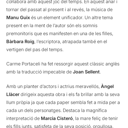
col·labora amb aquest joc del temps. En aquest anar i
tornar del passat al present i al revés, la música de
Manu Guix
és un element unificador. Un altre tema
present en la ment de l’autor són els somnis
premonitoris que es manifesten en una de les filles,
Bàrbara Roig
, l’escriptora, atrapada també en el
vertigen del pas del temps.
Carme Portaceli ha fet ressorgir aquest clàssic anglès
amb la traducció impecable de
Joan Sellent
.
Amb un planter d’actors i actrius meravellós,
Àngel
Llàcer
dirigeix aquesta obra i els fa brillar amb la seva
llum pròpia ja que cada paper sembla fet a mida per a
cada un dels personatges. Destaca la magnífica
interpretació de
Marcia Cisteró
, la mare feliç de tenir
els fills junts, satisfeta de la seva posició, orgullosa,