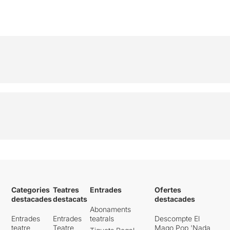
Categories
Teatres
Entrades
Ofertes
destacades
destacats
destacades
Abonaments
Entrades
Entrades
teatrals
Descompte El
teatre
Teatre
Mago Pop 'Nada