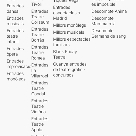
Tiquets Regal
Tívoli
es imposible'
Entrades
Entrades
dansa
Entrades
Descompte Ànima
espectacles a
Teatre
Entrades
Madrid
Descompte
Coliseum
musicals
Mamma mia
Millors monòlegs
Entrades
Entrades
Descompte
Millors musicals
Teatre
teatre
Germans de sang
Millors espectacles
Borràs
infantil
familiars
Entrades
Entrades
Black Friday
Teatre
òpera
Teatral
Romea
Entrades
Guanya entrades
Entrades
improvisació
de teatre gratis -
La
Entrades
concursos
Villarroel
monòlegs
Entrades
Teatre
Condal
Entrades
Teatre
Victòria
Entrades
Teatre
Apolo